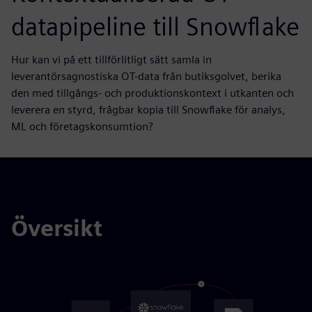
datapipeline till Snowflake
Hur kan vi på ett tillförlitligt sätt samla in
leverantörsagnostiska OT-data från butiksgolvet, berika
den med tillgångs- och produktionskontext i utkanten och
leverera en styrd, frågbar kopia till Snowflake för analys,
ML och företagskonsumtion?
Översikt