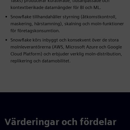
Tasks) producerar kuraterade, tidsanpassade och
kontextberikade datamängder för BI och ML.
Snowflake tillhandahåller styrning (åtkomstkontroll,
maskering, härstamning), skalning och moln-funktioner
för företagskonsumtion.
Snowflake körs inbyggt och konsekvent över de stora
molnleverantörerna (AWS, Microsoft Azure och Google
Cloud Platform) och erbjuder verklig moln-distribution,
replikering och datamobilitet.
Värderingar och fördelar