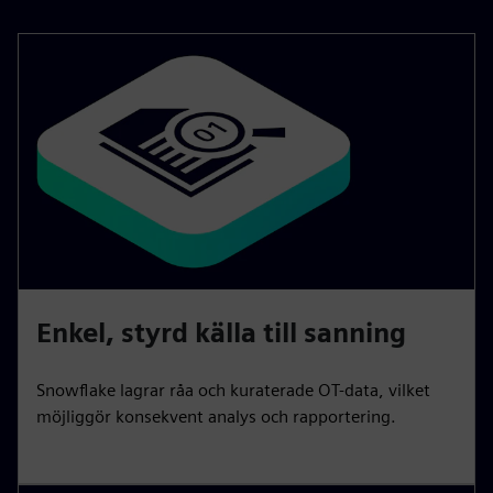
Enkel, styrd källa till sanning
Snowflake lagrar råa och kuraterade OT-data, vilket
möjliggör konsekvent analys och rapportering.