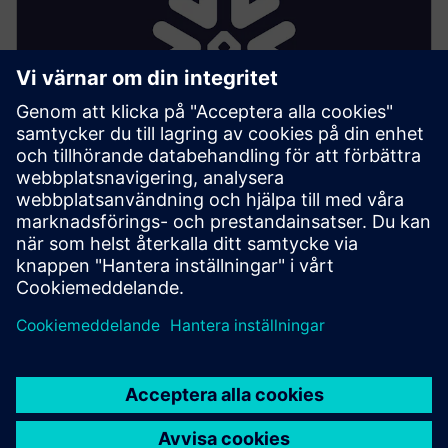
Snowflake Connector (Edge
App)
• Prenumererar på Industrial Edge-databasen för
kontinuerliga dataströmmar
• Buffrar data i minnet för korta avbrott
• Utför schemavalidering och hälsokontroller via JDBC
• Strömmar datarader direkt till Snowflake via