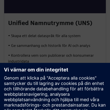
Unified Namnutrymme (UNS)
• Skapa ett delat dataspråk för alla system
• Ge sammanhang och historik för AI och analys
• Kontrollera vem som publicerar och konsumerar
industridata