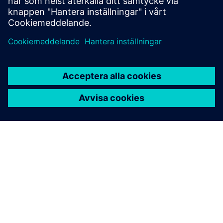
WinCC OA
• Övervaka anläggningstillstånd som AI-beslut måste
följa
• Använd larm och händelser som säkerhetsräcken
• Ge operatörerna tydlig insyn i AI-stödda åtgärder