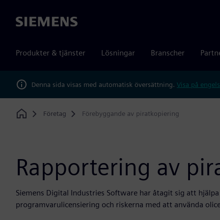
Siemens
Produkter & tjänster
Lösningar
Branscher
Partn
Denna sida visas med automatisk översättning.
Visa på engels
Företag
Förebyggande av piratkopiering
Home
Rapportering av pir
Siemens Digital Industries Software har åtagit sig att hjälpa
programvarulicensiering och riskerna med att använda olic