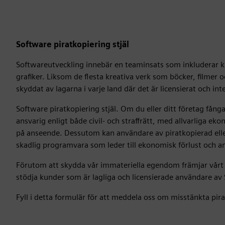
Software piratkopiering stjäl
Softwareutveckling innebär en teaminsats som inkluderar k
grafiker. Liksom de flesta kreativa verk som böcker, filmer
skyddat av lagarna i varje land där det är licensierat och int
Software piratkopiering stjäl. Om du eller ditt företag fån
ansvarig enligt både civil- och straffrätt, med allvarliga 
på anseende. Dessutom kan användare av piratkopierad elle
skadlig programvara som leder till ekonomisk förlust och a
Förutom att skydda vår immateriella egendom främjar vårt 
stödja kunder som är lagliga och licensierade användare a
Fyll i detta formulär för att meddela oss om misstänkta pir