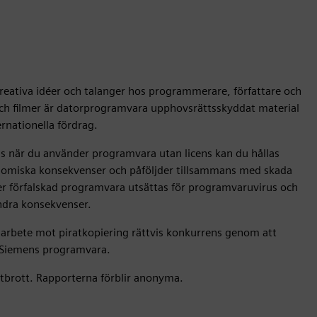
reativa idéer och talanger hos programmerare, författare och
 och filmer är datorprogramvara upphovsrättsskyddat material
ernationella fördrag.
gas när du använder programvara utan licens kan du hållas
ekonomiska konsekvenser och påföljder tillsammans med skada
r förfalskad programvara utsättas för programvaruvirus och
ndra konsekvenser.
arbete mot piratkopiering rättvis konkurrens genom att
v Siemens programvara.
atbrott. Rapporterna förblir anonyma.