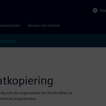
Reg
erekosystem
Ämnen och insikter
ka istället?
atkopiering
 dig och din organisation att förstå vikten av
ensierad programvara.