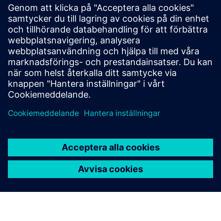
finansiella upplysningar (TCFD)
Ordförandens uttalande
Genomförandeförklaring (DC)
Från och med den 1 oktober 2023 flyttades
avgiftsbestämda förmåner till
Siemens
pensionssparprogram
med Standard Life.