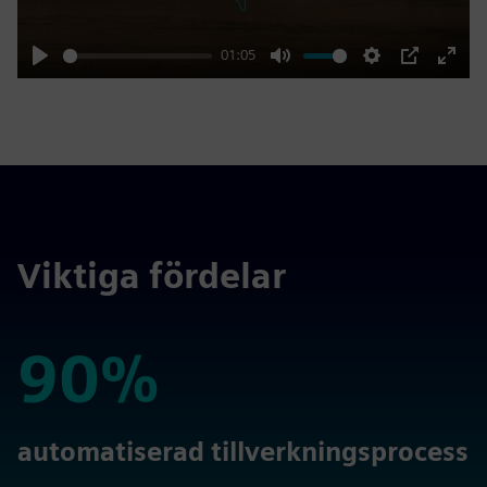
01:05
Play
Mute
Settings
PIP
Enter
fulls
Viktiga fördelar
90%
90%
automatiserad tillverkningsprocess