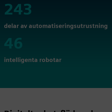
243
243
delar av automatiseringsutrustning
46
46
intelligenta robotar