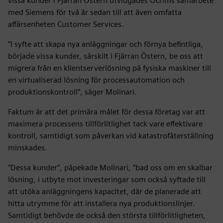
vissa kunder i Fjärran Östern utvidgades Ocrims samarbete
med Siemens för två år sedan till att även omfatta
affärsenheten Customer Services.
”I syfte att skapa nya anläggningar och förnya befintliga,
började vissa kunder, särskilt i Fjärran Östern, be oss att
migrera från en klientserverlösning på fysiska maskiner till
en virtualiserad lösning för processautomation och
produktionskontroll”, säger Molinari.
Faktum är att det primära målet för dessa företag var att
maximera processens tillförlitlighet tack vare effektivare
kontroll, samtidigt som påverkan vid katastrofåterställning
minskades.
”Dessa kunder”, påpekade Molinari, ”bad oss om en skalbar
lösning, i utbyte mot investeringar som också syftade till
att utöka anläggningens kapacitet, där de planerade att
hitta utrymme för att installera nya produktionslinjer.
Samtidigt behövde de också den största tillförlitligheten,