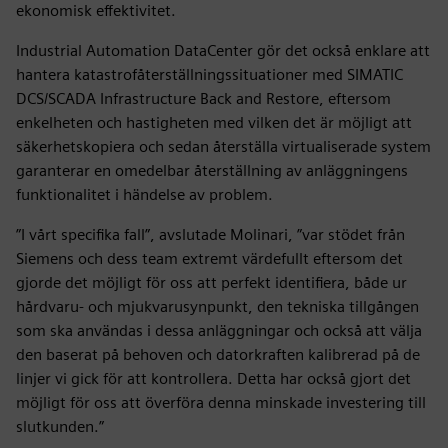
ekonomisk effektivitet.
Industrial Automation DataCenter gör det också enklare att
hantera katastrofåterställningssituationer med SIMATIC
DCS/SCADA Infrastructure Back and Restore, eftersom
enkelheten och hastigheten med vilken det är möjligt att
säkerhetskopiera och sedan återställa virtualiserade system
garanterar en omedelbar återställning av anläggningens
funktionalitet i händelse av problem.
”I vårt specifika fall”, avslutade Molinari, ”var stödet från
Siemens och dess team extremt värdefullt eftersom det
gjorde det möjligt för oss att perfekt identifiera, både ur
hårdvaru- och mjukvarusynpunkt, den tekniska tillgången
som ska användas i dessa anläggningar och också att välja
den baserat på behoven och datorkraften kalibrerad på de
linjer vi gick för att kontrollera. Detta har också gjort det
möjligt för oss att överföra denna minskade investering till
slutkunden.”