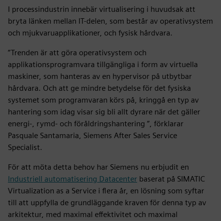
I processindustrin innebär virtualisering i huvudsak att
bryta länken mellan IT-delen, som består av operativsystem
och mjukvaruapplikationer, och fysisk hårdvara.
”Trenden är att göra operativsystem och
applikationsprogramvara tillgängliga i form av virtuella
maskiner, som hanteras av en hypervisor på utbytbar
hårdvara. Och att ge mindre betydelse för det fysiska
systemet som programvaran körs på, kringgå en typ av
hantering som idag visar sig bli allt dyrare när det gäller
energi-, rymd- och föråldringshantering ”, förklarar
Pasquale Santamaria, Siemens After Sales Service
Specialist.
För att möta detta behov har Siemens nu erbjudit en
Industriell automatisering Datacenter
baserat på SIMATIC
Virtualization as a Service i flera år, en lösning som syftar
till att uppfylla de grundläggande kraven för denna typ av
arkitektur, med maximal effektivitet och maximal