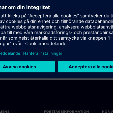
i 2023. Du kan hitta tidigare och pensionerade versioner
här.
MENS
FÖRETAGSINFORMATION
HÖR A