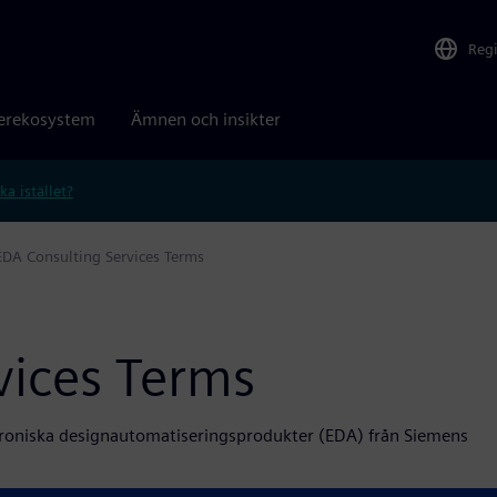
Reg
erekosystem
Ämnen och insikter
ka istället?
EDA Consulting Services Terms
vices Terms
ktroniska designautomatiseringsprodukter (EDA) från Siemens