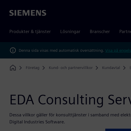
Siemens
Produkter & tjänster
Lösningar
Branscher
Partn
Denna sida visas med automatisk översättning.
Visa på engels
Företag
Kund- och partnervillkor
Kundavtal
Home
EDA Consulting Ser
Dessa villkor gäller för konsulttjänster i samband med ele
Digital Industries Software.