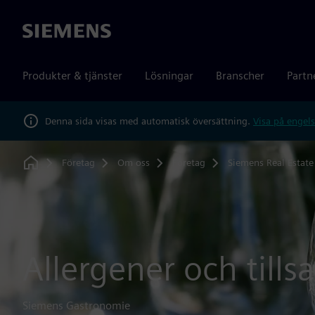
Siemens
Produkter & tjänster
Lösningar
Branscher
Partn
Denna sida visas med automatisk översättning.
Visa på engels
Företag
Om oss
Företag
Siemens Real Estate
Home
Allergener och tillsa
Siemens Gastronomie