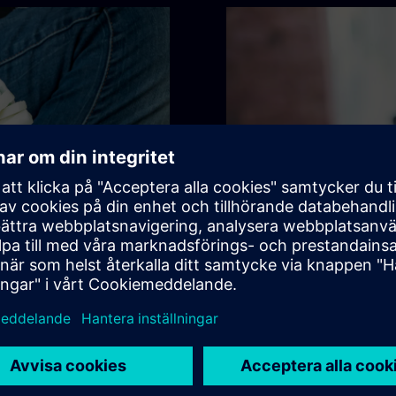
n
Informatione
 alla allergener och
Observera att allergen- och