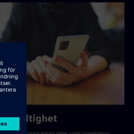
ns giltighet
 tillsatsinformation endast gäller under öppettiderna.