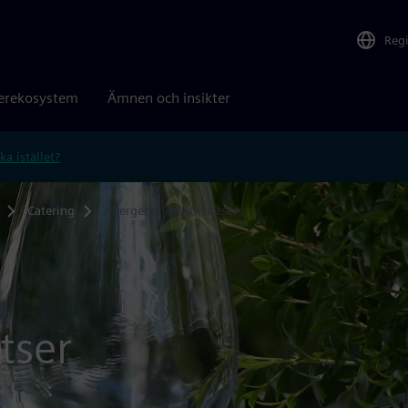
Reg
erekosystem
Ämnen och insikter
ka istället?
Catering
Allergener och tillsatser
tser