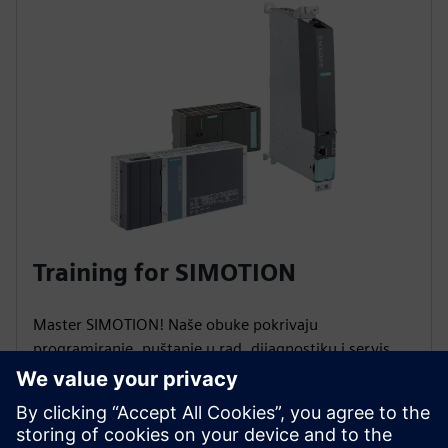
Training for SIMOTION
Master SIMOTION! Naše obuke pokrivaju
programiranje, puštanje u rad, dijagnostiku i servis.
Naučite da automatizujete proizvodne mašine,
upravljate pokretanjem ose, programiranjem pokreta i
brzo rešavate greške kako biste maksimizirali
dostupnost postrojenja!