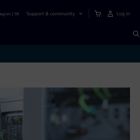
Support & community
Log in
egion
|
SR
S
w
A