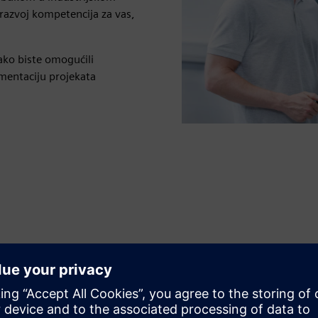
razvoj kompetencija za vas,
ako biste omogućili
ementaciju projekata
Osigurajte i optimizujte
komunikacione sisteme