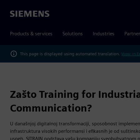
Siemens
Products & services
Solutions
Industries
Partne
This page is displayed using automated translation.
View in E
Zašto Training for Industri
Communication?
U današnjoj digitalnoj transformaciji, sposobnost implemen
infrastruktura visokih performansi i efikasnih je od suštinsk
uspeh. SITRAIN podržava vašu kompaniju sveobuhvatnom 