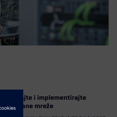
Planirajte i implementirajte
pouzdane mreže