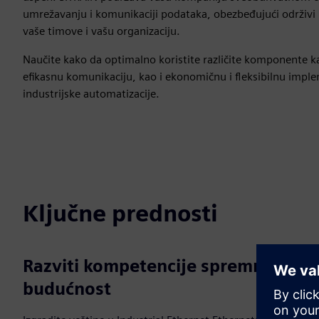
umrežavanju i komunikaciji podataka, obezbeđujući održivi 
vaše timove i vašu organizaciju.
Naučite kako da optimalno koristite različite komponente k
efikasnu komunikaciju, kao i ekonomičnu i fleksibilnu impl
industrijske automatizacije.
Ključne prednosti
Razviti kompetencije spremne za
budućnost