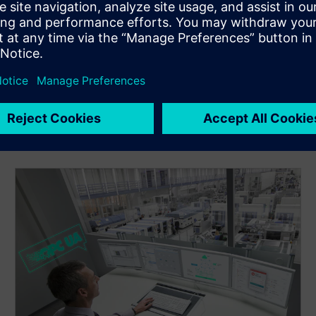
Primenite koncepte industrijske bezbednosti i
dijagnostiku da biste zaštitili imovinu i održali visoku
dostupnost u OT mrežama.