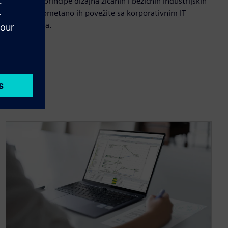
Savladajte principe dizajna žičanih i bežičnih industrijskih
mreža i neometano ih povežite sa korporativnim IT
okruženjima.