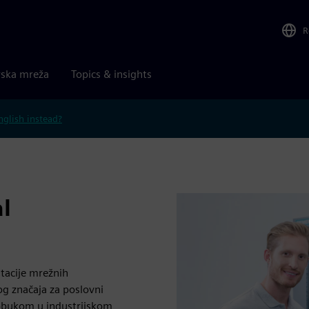
R
rska mreža
Topics & insights
nglish instead?
al
tacije mrežnih
og značaja za poslovni
obukom u industrijskom