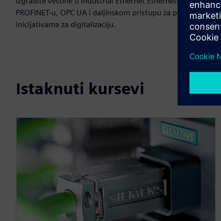
Izgradite veštine u Industrial Ethernet Ethernetu,
PROFINET-u, OPC UA i daljinskom pristupu za podršku
inicijativama za digitalizaciju.
Istaknuti kursevi