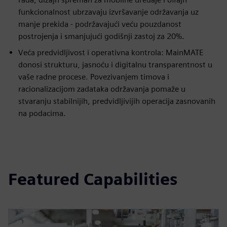
funkcionalnost ubrzavaju izvršavanje održavanja uz
manje prekida - podržavajući veću pouzdanost
postrojenja i smanjujući godišnji zastoj za 20%.
Veća predvidljivost i operativna kontrola: MainMATE
donosi strukturu, jasnoću i digitalnu transparentnost u
vaše radne procese. Povezivanjem timova i
racionalizacijom zadataka održavanja pomaže u
stvaranju stabilnijih, predvidljivijih operacija zasnovanih
na podacima.
Featured Capabilities