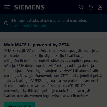
Siemens
This page is displayed using automated translation.
View in English instead?
MainMATE is powered by ZETA
ZETA, sa svojih 27 podružnica širom sveta, specijalizovana je za
planiranje, automatizaciju, digitalizaciju i kvalifikaciju
prilagođenih biofarmaceutskih objekata za aseptička procesna
rešenja. ZETA deluje kao dobavljač rešenja od kraja do kraja,
kombinujući inženjering postrojenja sa HVAC i dizajnom čistih
prostorija. Sa svojim FrameVorks-om, ZETA nudi zajednički pejzaž
alata za izvršenje CAPEKS projekta - za sve projektne partnere i
discipline koje pokrivaju sve faze projekta (CD, BD, DD,
proizvodnja, kvalifikacija, puštanje u rad). Prednost: najviši
kvalitet, u okviru vremenskog okvira i zakazanih troškova.
Discover ZETA