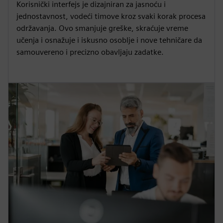
Korisnički interfejs je dizajniran za jasnoću i
jednostavnost, vodeći timove kroz svaki korak procesa
održavanja. Ovo smanjuje greške, skraćuje vreme
učenja i osnažuje i iskusno osoblje i nove tehničare da
samouvereno i precizno obavljaju zadatke.