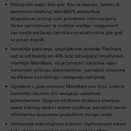
Pristup bilo kada i bilo gde: Bilo na laptopu, tabletu ili
pametnom telefonu, MainMATE obezbeđuje
besprekoran pristup svim potrebnim informacijama.
Ekrani optimizovani za mobilne uređaje i mogućnosti
van mreže održavaju tehničare produktivnima gde god
se posao dogodi.
Pametnije planiranje, besprijekoran početak: Planirajte
rad na održavanju do 40% brže zahvaljujući intuitivnom
interfejsu MainMate, strukturiranim tokovima rada i
trenutnom pristupu dokumentima - pomažući timovima
da efikasno koordiniraju i izbegavaju kašnjenja.
Ugrađeno u pola vremena: MainMate-ovo čisto, vođeno
korisničko iskustvo čini navigaciju zadatkom
jednostavnom. Njegova intuitivna struktura smanjuje
napor training obuku i vreme uvođenja, pomažući novim
tehničarima da postanu produktivni mnogo ranije.
Održavanje maksimalnom brzinom: Optimizovani tokovi
rada, dizajn spreman za mobilne uređaje i oflajn