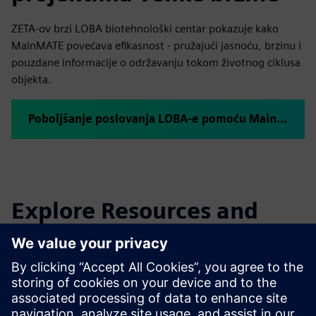
ZETA-ov brzi LOBA biotehnološki centar pokazuje kako
MainMATE povećava efikasnost - pružajući jasnoću, brzinu i
pouzdane informacije o održavanju tokom životnog ciklusa
objekta.
Poboljšanje poslovanja LOBA-e pomoću MainMATE
Explore Resources and
Related Products
Additional Information and