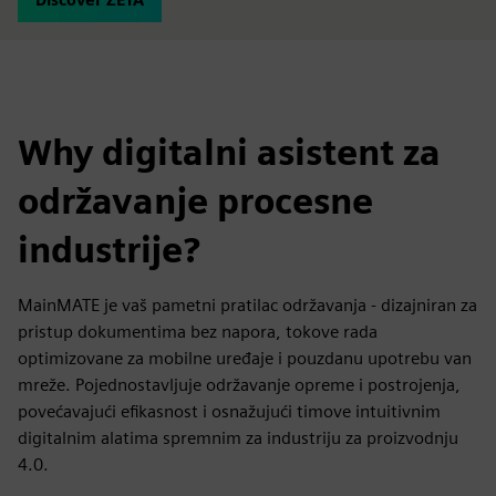
Why digitalni asistent za
održavanje procesne
industrije?
MainMATE je vaš pametni pratilac održavanja - dizajniran za
pristup dokumentima bez napora, tokove rada
optimizovane za mobilne uređaje i pouzdanu upotrebu van
mreže. Pojednostavljuje održavanje opreme i postrojenja,
povećavajući efikasnost i osnažujući timove intuitivnim
digitalnim alatima spremnim za industriju za proizvodnju
4.0.