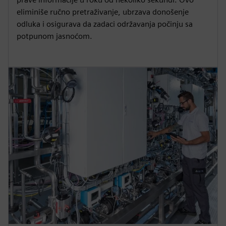
eliminiše ručno pretraživanje, ubrzava donošenje
odluka i osigurava da zadaci održavanja počinju sa
potpunom jasnoćom.