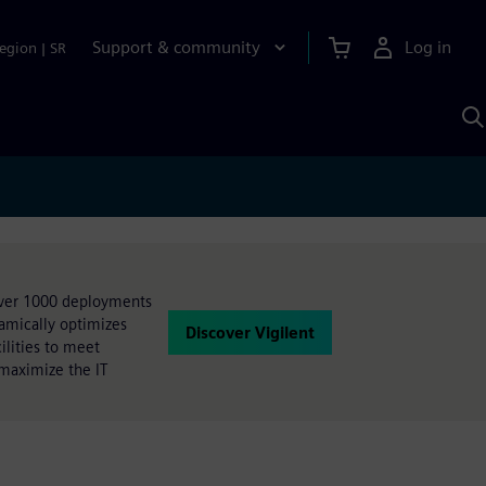
Support & community
Log in
egion
|
SR
S
w
A
 over 1000 deployments
namically optimizes
Discover Vigilent
ilities to meet
 maximize the IT