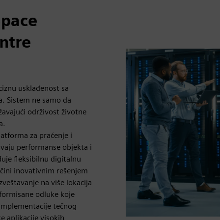
Space
ntre
ciznu usklađenost sa
a. Sistem ne samo da
žavajući održivost životne
a.
atforma za praćenje i
avaju performanse objekta i
je fleksibilnu digitalnu
 čini inovativnim rešenjem
zveštavanje na više lokacija
formisane odluke koje
 implementacije tečnog
e aplikacije visokih