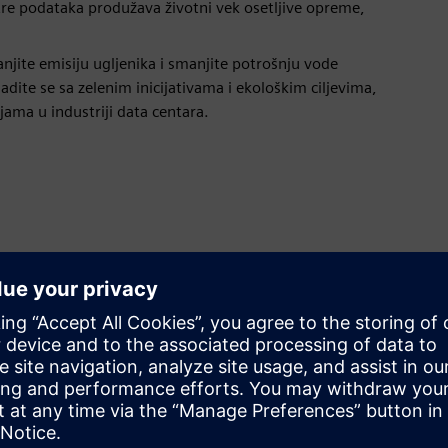
tre podataka produžava životni vek osetljive opreme,
njite emisiju ugljenika i smanjite potrošnju vode
dite se sa zelenim inicijativama i ekološkim ciljevima,
jama u industriji data centara.
Pametnije odluke o hlađenju
pomoću mašinskog učenja
VSCO-ova toplotna mapa uticaja® koristi napredne