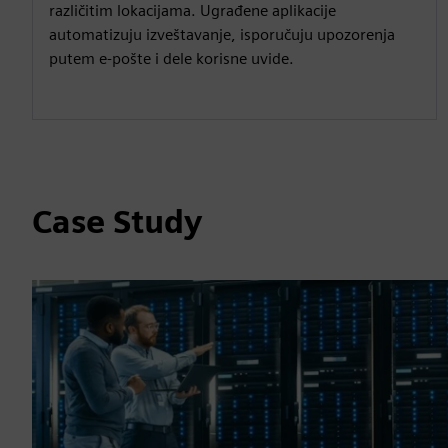
različitim lokacijama. Ugrađene aplikacije
automatizuju izveštavanje, isporučuju upozorenja
putem e-pošte i dele korisne uvide.
Case Study