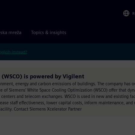
R
rska mreža
Topics & insights
nglish instead?
 (WSCO) is powered by Vigilent
ironment, energy and carbon emissions of buildings. The company has
core of Siemens’ White Space Cooling Optimization (WSCO) offer that dy
ta centers and telecom exchanges. WSCO is used in new and existing fac
ase staff effectiveness, lower capital costs, inform maintenance, and
 facility. Contact Siemens Xcelerator Partner