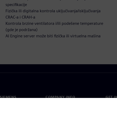
specifikacije
Fizička ili digitalna kontrola uključivanja/isključivanja
CRAC-a i CRAH-a
Kontrola brzine ventilatora i/ili podešene temperature
(gde je podržana)
AI Engine server može biti fizička ili virtuelna mašina
SIEMENS
COMPANY INFO
GET I
s
Company
Conta