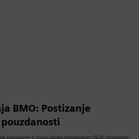
aja BMO: Postizanje
i pouzdanosti
oje sporazume o nivou usluge temperature (SLA) primenom