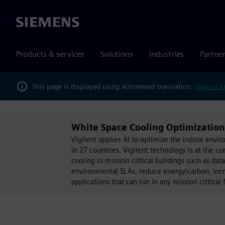
Siemens
Products & services
Solutions
Industries
Partne
This page is displayed using automated translation.
View in E
White Space Cooling Optimization
Vigilent applies AI to optimize the indoor env
in 27 countries. Vigilent technology is at the 
cooling in mission critical buildings such as da
environmental SLAs, reduce energy/carbon, incre
applications that can run in any mission critical