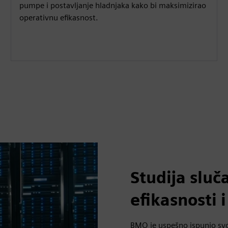
pumpe i postavljanje hladnjaka kako bi maksimizirao
operativnu efikasnost.
Studija sluč
efikasnosti 
BMO je uspešno ispunio sv