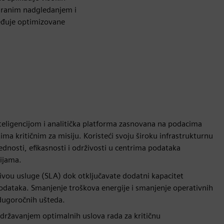
iranim nadgledanjem i
eđuje optimizovane
eligencijom i analitička platforma zasnovana na podacima
ima kritičnim za misiju. Koristeći svoju široku infrastrukturnu
dnosti, efikasnosti i održivosti u centrima podataka
cijama.
vou usluge (SLA) dok otključavate dodatni kapacitet
odataka. Smanjenje troškova energije i smanjenje operativnih
 dugoročnih ušteda.
održavanjem optimalnih uslova rada za kritičnu