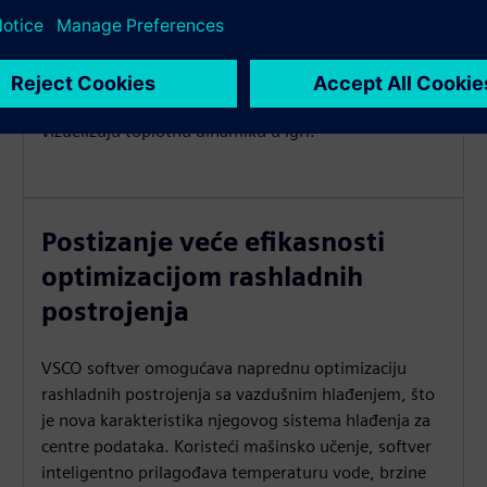
algoritme mašinskog učenja za modeliranje i
predviđanje termičkog ponašanja unutar vašeg
objekta. Ovaj inteligentni empirijski model vodi
podešavanja hlađenja za maksimalne performanse.
Pomoću Influence Map® korisnici mogu lako da
vizuelizuju toplotnu dinamiku u igri.
Postizanje veće efikasnosti
optimizacijom rashladnih
postrojenja
VSCO softver omogućava naprednu optimizaciju
rashladnih postrojenja sa vazdušnim hlađenjem, što
je nova karakteristika njegovog sistema hlađenja za
centre podataka. Koristeći mašinsko učenje, softver
inteligentno prilagođava temperaturu vode, brzine