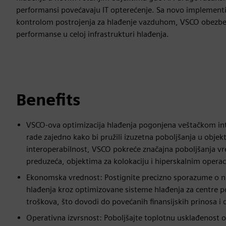
performansi povećavaju IT opterećenje. Sa novo implement
kontrolom postrojenja za hlađenje vazduhom, VSCO obezb
performanse u celoj infrastrukturi hlađenja.
Benefits
VSCO-ova optimizacija hlađenja pogonjena veštačkom int
rade zajedno kako bi pružili izuzetna poboljšanja u objekt
interoperabilnost, VSCO pokreće značajna poboljšanja vre
preduzeća, objektima za kolokaciju i hiperskalnim opera
Ekonomska vrednost: Postignite precizno sporazume o ni
hlađenja kroz optimizovane sisteme hlađenja za centre p
troškova, što dovodi do povećanih finansijskih prinosa i
Operativna izvrsnost: Poboljšajte toplotnu usklađenost 