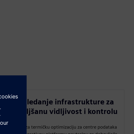
Nadgledanje infrastrukture za
poboljšanu vidljivost i kontrolu
Rešenje za termičku optimizaciju za centre podataka