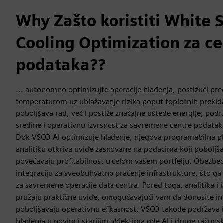
Why Zašto koristiti White 
Cooling Optimization za ce
podataka??
... autonomno optimizujte operacije hlađenja, postižući pre
temperaturom uz ublažavanje rizika poput toplotnih prekid
poboljšava rad, već i postiže značajne uštede energije, podr
sredine i operativnu izvrsnost za savremene centre podatak
Dok VSCO AI optimizuje hlađenje, njegova programabilna pl
analitiku otkriva uvide zasnovane na podacima koji poboljš
povećavaju profitabilnost u celom vašem portfelju. Obezbeđu
integraciju za sveobuhvatno praćenje infrastrukture, što ga
za savremene operacije data centra. Pored toga, analitika i i
pružaju praktične uvide, omogućavajući vam da donosite in
poboljšavaju operativnu efikasnost. VSCO takođe podržava
hlađenja u novim i starijim objektima gde AI i druge računsk