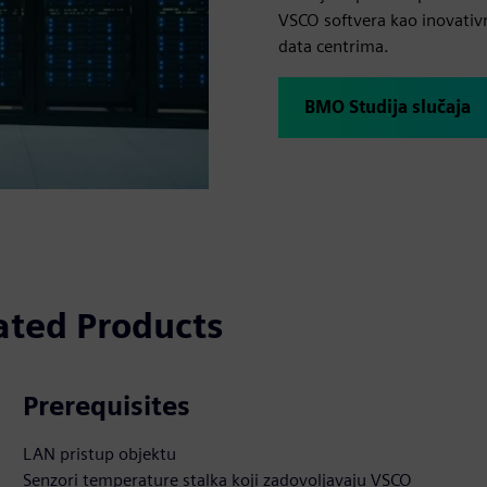
VSCO softvera kao inovativn
data centrima.
BMO Studija slučaja
ated Products
Prerequisites
LAN pristup objektu
Senzori temperature stalka koji zadovoljavaju VSCO