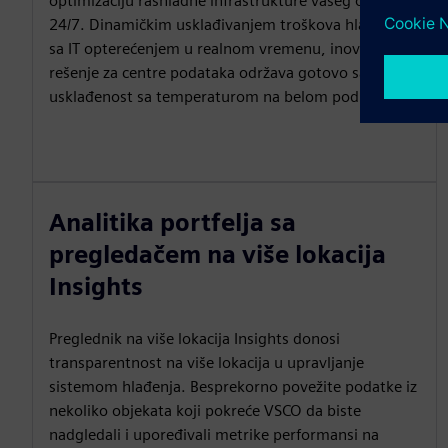
optimizaciju rashladne infrastrukture vašeg objekta
24/7. Dinamičkim usklađivanjem troškova hlađenja
sa IT opterećenjem u realnom vremenu, inovativno
rešenje za centre podataka održava gotovo savršenu
usklađenost sa temperaturom na belom podu.
Analitika portfelja sa
pregledačem na više lokacija
Insights
Preglednik na više lokacija Insights donosi
transparentnost na više lokacija u upravljanje
sistemom hlađenja. Besprekorno povežite podatke iz
nekoliko objekata koji pokreće VSCO da biste
nadgledali i upoređivali metrike performansi na