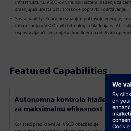
infrastrukturu. VSCO-ov vrhunski sistem hlađenja za cen
smanjujući učestalost i troškove popravki i održavanja.
Sustainability: Značajno smanjite potrošnju energije, sma
integrisanjem VSCO-ovih tehnologija hlađenja na AI. Uskla
uspostavljajući svoj objekat kao lidera u održivim operaci
Featured Capabilities
Autonomna kontrola hlađenja
za maksimalnu efikasnost
Koristeći prediktivni AI, VSCO obezbeđuje