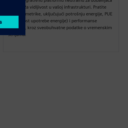
nudi integrativnu platformu neutralnu za dobavljača
koja pruža vidljivost u vašoj infrastrukturi. Pratite
detaljne metrike, uključujući potrošnju energije, PUE
(efikasnost upotrebe energije) i performanse
hlađenja, kroz sveobuhvatne podatke o vremenskim
serijama.