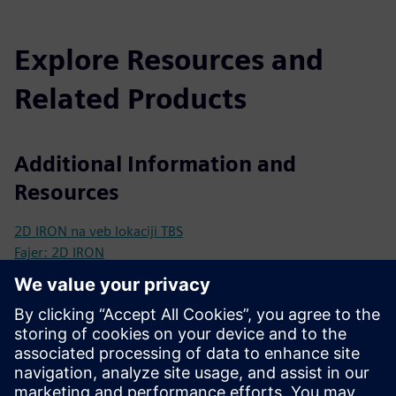
Explore Resources and
Related Products
Additional Information and
Resources
2D IRON na veb lokaciji TBS
Fajer: 2D IRON
Česta pitanja o biometriji i TBS sistemu
Prerequisites
Biometrijska baza podataka
Mrežna infrastruktura sa LAN ili Vifi vezom
LAN veza