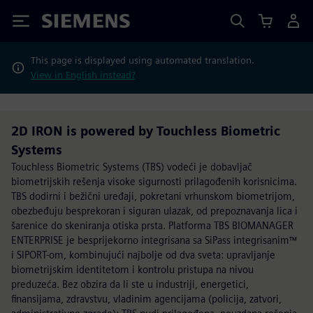
Siemens
This page is displayed using automated translation.
View in English instead?
2D IRON is powered by Touchless Biometric
Systems
Touchless Biometric Systems (TBS) vodeći je dobavljač
biometrijskih rešenja visoke sigurnosti prilagođenih korisnicima.
TBS dodirni i bežični uređaji, pokretani vrhunskom biometrijom,
obezbeđuju besprekoran i siguran ulazak, od prepoznavanja lica i
šarenice do skeniranja otiska prsta. Platforma TBS BIOMANAGER
ENTERPRISE je besprijekorno integrisana sa SiPass integrisanim™
i SIPORT-om, kombinujući najbolje od dva sveta: upravljanje
biometrijskim identitetom i kontrolu pristupa na nivou
preduzeća. Bez obzira da li ste u industriji, energetici,
finansijama, zdravstvu, vladinim agencijama (policija, zatvori,