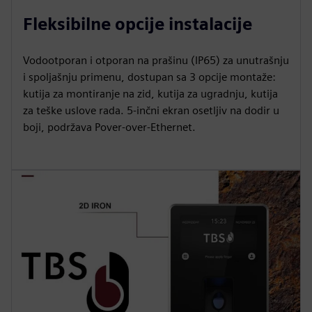
Fleksibilne opcije instalacije
Vodootporan i otporan na prašinu (IP65) za unutrašnju
i spoljašnju primenu, dostupan sa 3 opcije montaže:
kutija za montiranje na zid, kutija za ugradnju, kutija
za teške uslove rada. 5-inčni ekran osetljiv na dodir u
boji, podržava Pover-over-Ethernet.