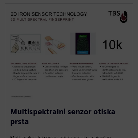
Multispektralni senzor otiska
prsta
Multispektralni senzor otiska prsta sa najvećim