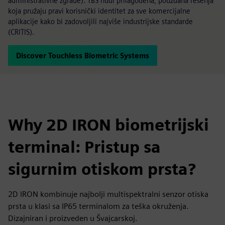
administrativne zgrade): TBS nudi prilagođena, pouzdana rešenja
koja pružaju pravi korisnički identitet za sve komercijalne
aplikacije kako bi zadovoljili najviše industrijske standarde
(CRITIS).
Discover Touchless Biometric Systems
Why 2D IRON biometrijski
terminal: Pristup sa
sigurnim otiskom prsta?
2D IRON kombinuje najbolji multispektralni senzor otiska
prsta u klasi sa IP65 terminalom za teška okruženja.
Dizajniran i proizveden u Švajcarskoj.