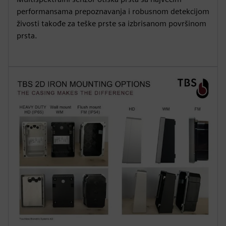
performansama prepoznavanja i robusnom detekcijom
živosti takođe za teške prste sa izbrisanom površinom
prsta.