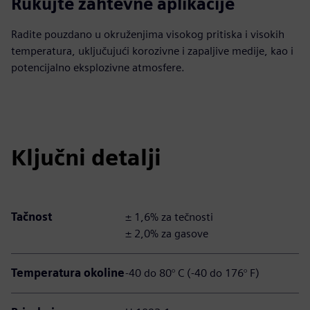
Rukujte zahtevne aplikacije
Radite pouzdano u okruženjima visokog pritiska i visokih
temperatura, uključujući korozivne i zapaljive medije, kao i
potencijalno eksplozivne atmosfere.
Ključni detalji
Tačnost
± 1,6% za tečnosti
± 2,0% za gasove
Temperatura okoline
-40 do 80° C (-40 do 176° F)