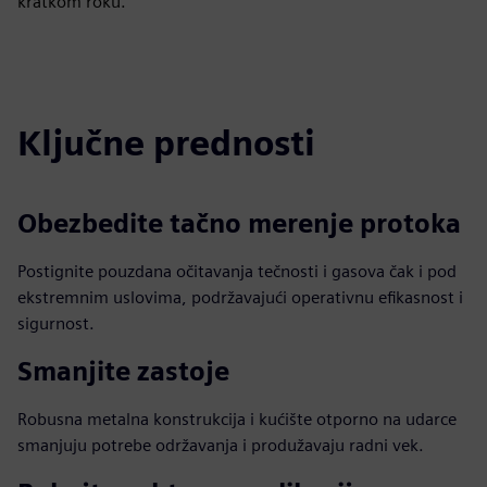
kratkom roku.
Ključne prednosti
Obezbedite tačno merenje protoka
Postignite pouzdana očitavanja tečnosti i gasova čak i pod
ekstremnim uslovima, podržavajući operativnu efikasnost i
sigurnost.
Smanjite zastoje
Robusna metalna konstrukcija i kućište otporno na udarce
smanjuju potrebe održavanja i produžavaju radni vek.