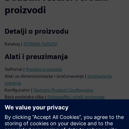
proizvodi
Detalji o proizvodu
Katalog |
SITRANS FVA250
Alati i preuzimanja
SiePortal |
Pregled proizvoda
Alati za dimenzionisanje i izračunavanje |
Inteligencija
merenja
Konfigurator |
Siemens Product Configurator
Baza podataka slika |
Fotografije i crteži proizvoda
CAk podaci |
CAk Menadžer preuzimanja
Video |
IouTube
Podrška