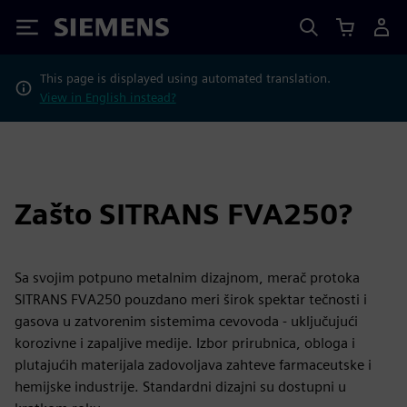
Siemens
This page is displayed using automated translation.
View in English instead?
Zašto SITRANS FVA250?
Sa svojim potpuno metalnim dizajnom, merač protoka
SITRANS FVA250 pouzdano meri širok spektar tečnosti i
gasova u zatvorenim sistemima cevovoda - uključujući
korozivne i zapaljive medije. Izbor prirubnica, obloga i
plutajućih materijala zadovoljava zahteve farmaceutske i
hemijske industrije. Standardni dizajni su dostupni u