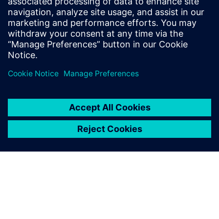
Onlajn podrška |
Svi proizvodi
Onlajn podrška |
Tehnički forum
Onlajn podrška |
Kreirajte novi zahtev za podršku