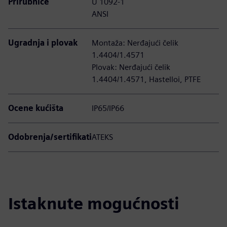
Prirubnice
U 1092-1
ANSI
Ugradnja i plovak
Montaža: Nerđajući čelik
1.4404/1.4571
Plovak: Nerđajući čelik
1.4404/1.4571, Hastelloi, PTFE
Ocene kućišta
IP65/IP66
Odobrenja/sertifikati
ATEKS
Istaknute mogućnosti