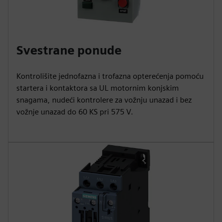
Svestrane ponude
Kontrolišite jednofazna i trofazna opterećenja pomoću
startera i kontaktora sa UL motornim konjskim
snagama, nudeći kontrolere za vožnju unazad i bez
vožnje unazad do 60 KS pri 575 V.