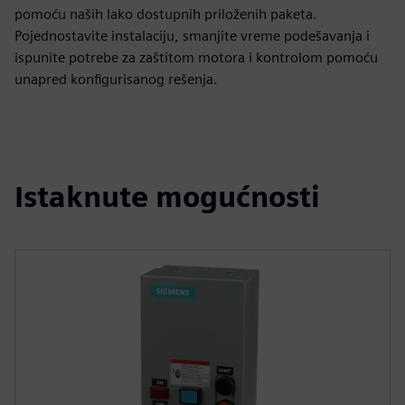
pomoću naših lako dostupnih priloženih paketa.
Pojednostavite instalaciju, smanjite vreme podešavanja i
ispunite potrebe za zaštitom motora i kontrolom pomoću
unapred konfigurisanog rešenja.
Istaknute mogućnosti