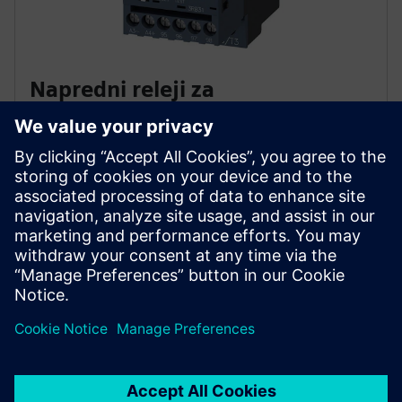
Napredni releji za
preopterećenje
Obezbedite sveobuhvatnu zaštitu motora pomoću
releja za preopterećenje klase 5, 10, 20 i 30 koji se
mogu odabrati. Zaštitite od faznog kvara, neravnoteže
i unutrašnjih kvarova tla.