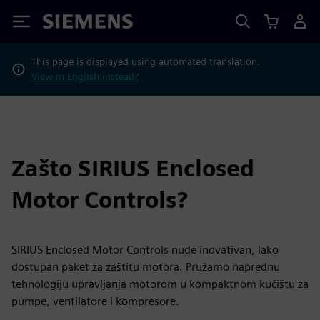
Siemens
This page is displayed using automated translation.
View in English instead?
Zašto SIRIUS Enclosed
Motor Controls?
SIRIUS Enclosed Motor Controls nude inovativan, lako
dostupan paket za zaštitu motora. Pružamo naprednu
tehnologiju upravljanja motorom u kompaktnom kućištu za
pumpe, ventilatore i kompresore.