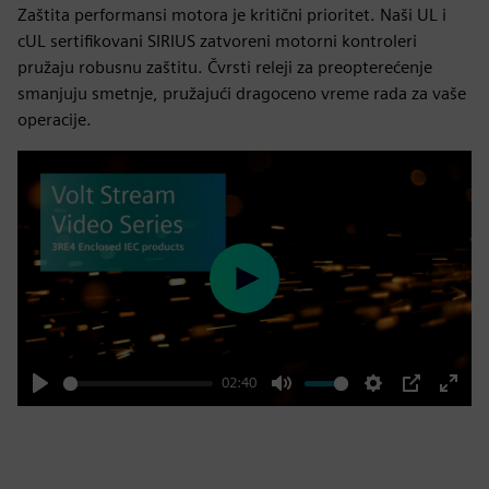
Zaštita performansi motora je kritični prioritet. Naši UL i
cUL sertifikovani SIRIUS zatvoreni motorni kontroleri
pružaju robusnu zaštitu. Čvrsti releji za preopterećenje
smanjuju smetnje, pružajući dragoceno vreme rada za vaše
operacije.
Play
02:40
Play
Mute
Settings
PIP
Enter
fulls