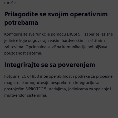
mreže.
Prilagodite se svojim operativnim
potrebama
Konfigurišite sve funkcije pomoću DIGSI 5 i izaberite ležišne
jedinice koje odgovaraju vašim hardverskim i zaštitnim
zahtevima. Opcionalna suvišna komunikacija poboljšava
pouzdanost sistema.
Integrirajte se sa poverenjem
Potpuna IEC 61850 interoperabilnost i podrška za procesne
magistrale omogućavaju besprekornu integraciju sa
postojećim SIPROTEC 5 uređajima, jedinicama za spajanje i
multi-endor sistemima.