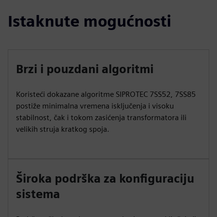
Istaknute mogućnosti
Brzi i pouzdani algoritmi
Koristeći dokazane algoritme SIPROTEC 7SS52, 7SS85
postiže minimalna vremena isključenja i visoku
stabilnost, čak i tokom zasićenja transformatora ili
velikih struja kratkog spoja.
Široka podrška za konfiguraciju
sistema