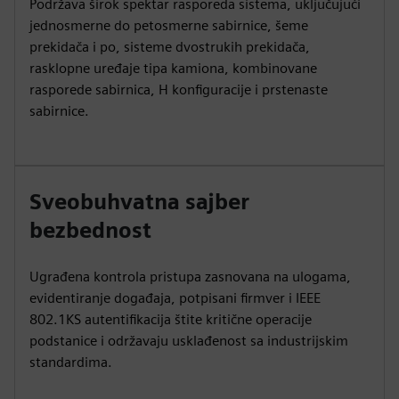
Podržava širok spektar rasporeda sistema, uključujući
jednosmerne do petosmerne sabirnice, šeme
prekidača i po, sisteme dvostrukih prekidača,
rasklopne uređaje tipa kamiona, kombinovane
rasporede sabirnica, H konfiguracije i prstenaste
sabirnice.
Sveobuhvatna sajber
bezbednost
Ugrađena kontrola pristupa zasnovana na ulogama,
evidentiranje događaja, potpisani firmver i IEEE
802.1KS autentifikacija štite kritične operacije
podstanice i održavaju usklađenost sa industrijskim
standardima.