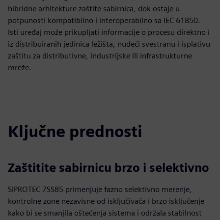
hibridne arhitekture zaštite sabirnica, dok ostaje u
potpunosti kompatibilno i interoperabilno sa IEC 61850.
Isti uređaj može prikupljati informacije o procesu direktno i
iz distribuiranih jedinica ležišta, nudeći svestranu i isplativu
zaštitu za distributivne, industrijske ili infrastrukturne
mreže.
Ključne prednosti
Zaštitite sabirnicu brzo i selektivno
SIPROTEC 7SS85 primenjuje fazno selektivno merenje,
kontrolne zone nezavisne od isključivača i brzo isključenje
kako bi se smanjila oštećenja sistema i održala stabilnost