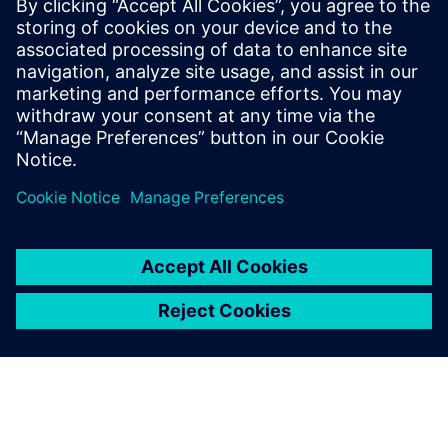
Online prodavnica - Industrijski
centar
SIPROTEC 7SS85