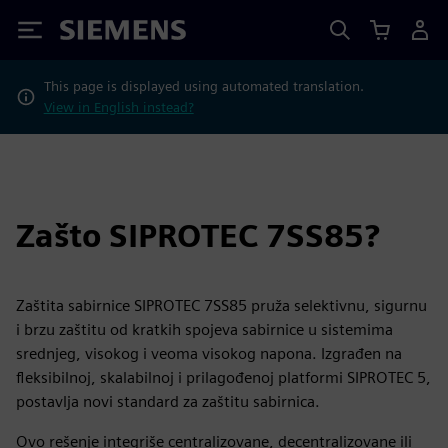
Siemens
This page is displayed using automated translation.
View in English instead?
Zašto SIPROTEC 7SS85?
Zaštita sabirnice SIPROTEC 7SS85 pruža selektivnu, sigurnu
i brzu zaštitu od kratkih spojeva sabirnice u sistemima
srednjeg, visokog i veoma visokog napona. Izgrađen na
fleksibilnoj, skalabilnoj i prilagođenoj platformi SIPROTEC 5,
postavlja novi standard za zaštitu sabirnica.
Ovo rešenje integriše centralizovane, decentralizovane ili