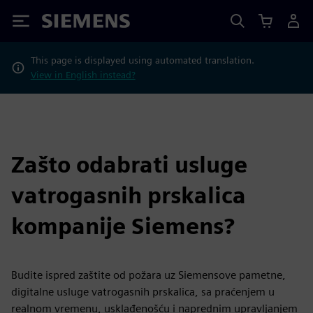
Siemens
This page is displayed using automated translation.
View in English instead?
Zašto odabrati usluge
vatrogasnih prskalica
kompanije Siemens?
Budite ispred zaštite od požara uz Siemensove pametne,
digitalne usluge vatrogasnih prskalica, sa praćenjem u
realnom vremenu, usklađenošću i naprednim upravljanjem