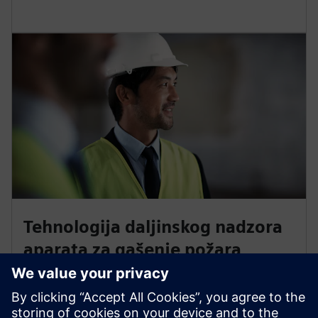
Tehnologija daljinskog nadzora
aparata za gašenje požara
Tehnologija daljinskog nadzora Siemensovog aparata
za gašenje požara može kontinuirano nadgledati