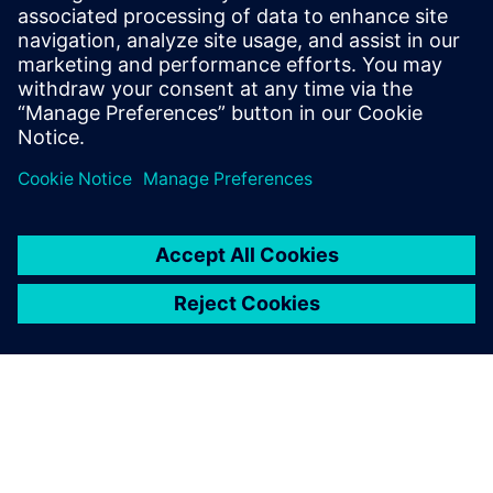
pritisak, pristupačnost i upotrebu. Ako se aparat za
gašenje povuče sa nosača ili pritisak padne sa sigurnog
nivoa rada, dobićete upozorenje.