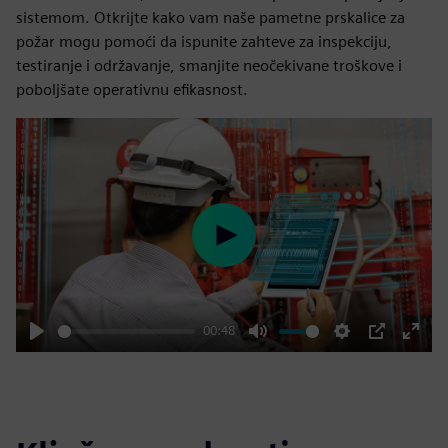
sistemom. Otkrijte kako vam naše pametne prskalice za
požar mogu pomoći da ispunite zahteve za inspekciju,
testiranje i održavanje, smanjite neočekivane troškove i
poboljšate operativnu efikasnost.
Play
00:48
Play
Mute
Settings
PIP
Enter
fulls