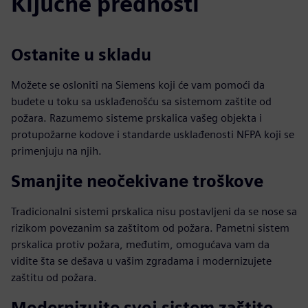
Ključne prednosti
Ostanite u skladu
Možete se osloniti na Siemens koji će vam pomoći da
budete u toku sa usklađenošću sa sistemom zaštite od
požara. Razumemo sisteme prskalica vašeg objekta i
protupožarne kodove i standarde usklađenosti NFPA koji se
primenjuju na njih.
Smanjite neočekivane troškove
Tradicionalni sistemi prskalica nisu postavljeni da se nose sa
rizikom povezanim sa zaštitom od požara. Pametni sistem
prskalica protiv požara, međutim, omogućava vam da
vidite šta se dešava u vašim zgradama i modernizujete
zaštitu od požara.
Modernizujte svoj sistem zaštite