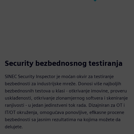
Security bezbednosnog testiranja
SINEC Security Inspector je moćan okvir za testiranje
bezbednosti za industrijske mreže. Donosi više najboljih
bezbednosnih testova u klasi - otkrivanje imovine, proveru
usklađenosti, otkrivanje zlonamjernog softvera i skeniranje
ranjivosti - u jedan jedinstveni tok rada. Dizajniran za OT i
IT/OT okruženja, omogućava ponovljive, efikasne procene
bezbednosti sa jasnim rezultatima na kojima možete da
delujete.