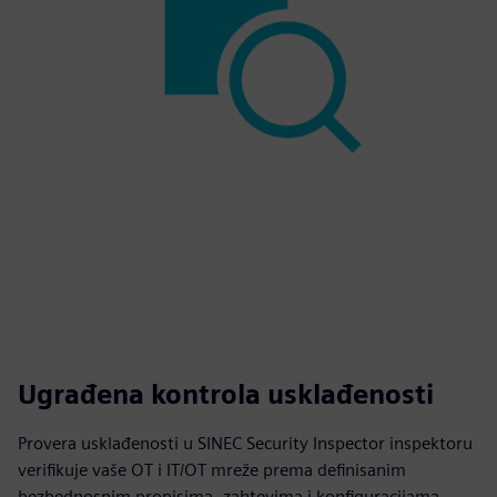
Ugrađena kontrola usklađenosti
Provera usklađenosti u SINEC Security Inspector inspektoru
verifikuje vaše OT i IT/OT mreže prema definisanim
bezbednosnim propisima, zahtevima i konfiguracijama.