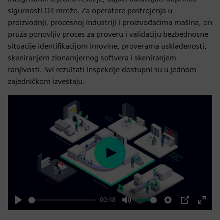
sigurnosti OT mreže. Za operatere postrojenja u
proizvodnji, procesnoj industriji i proizvođačima mašina, on
pruža ponovljiv proces za proveru i validaciju bezbednosne
situacije identifikacijom imovine, proverama usklađenosti,
skeniranjem zlonamjernog softvera i skeniranjem
ranjivosti. Svi rezultati inspekcije dostupni su u jednom
zajedničkom izveštaju.
Play
00:48
Play
Mute
Settings
PIP
Enter