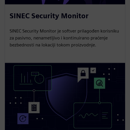
SINEC Security Monitor
SINEC Security Monitor je softver prilagođen korisniku
za pasivno, nenametljivo i kontinuirano praćenje
bezbednosti na lokaciji tokom proizvodnje.