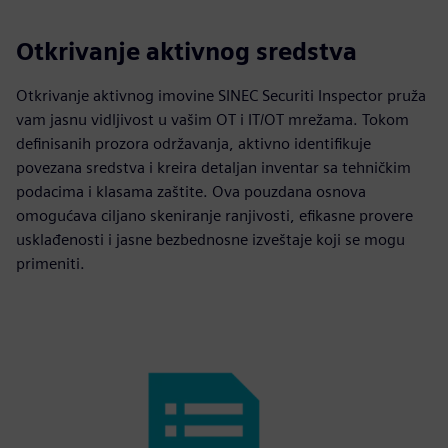
Otkrivanje aktivnog sredstva
Otkrivanje aktivnog imovine SINEC Securiti Inspector pruža
vam jasnu vidljivost u vašim OT i IT/OT mrežama. Tokom
definisanih prozora održavanja, aktivno identifikuje
povezana sredstva i kreira detaljan inventar sa tehničkim
podacima i klasama zaštite. Ova pouzdana osnova
omogućava ciljano skeniranje ranjivosti, efikasne provere
usklađenosti i jasne bezbednosne izveštaje koji se mogu
primeniti.