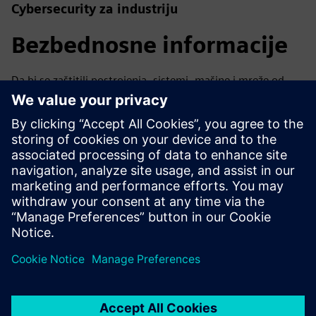
Cybersecurity za industriju
Bezbednosne informacije
Da bi se zaštitili postrojenja, sistemi, mašine i mreže od
sajber pretnji, neophodno je primeniti - i kontinuirano
održavati - holistički, najsavremeniji koncept industrijske
bezbednosti. Siemensovi proizvodi i rešenja čine samo
jedan element takvog koncepta. Za više informacija o
industrijskoj bezbednosti posetite.
Saznajte više