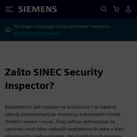
Siemens
This page is displayed using automated translation.
View in English instead?
Zašto SINEC Security
Inspector?
Bezbednosni alat otporan na budućnost i na lokalnoj
lokaciji pojednostavljuje inspekciju industrijskih mreža,
štedeći i vreme i novac. Ovaj softver jednostavan za
upotrebu nudi izbor najboljih bezbednosnih alata u klasi
integrisanih u jedno rešenje, dajući odlučujući doprinos