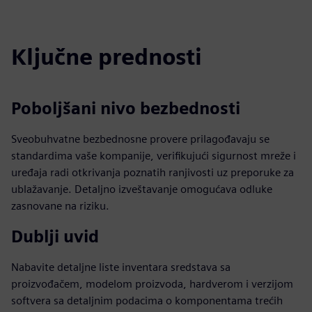
fulls
Ključne prednosti
Poboljšani nivo bezbednosti
Sveobuhvatne bezbednosne provere prilagođavaju se
standardima vaše kompanije, verifikujući sigurnost mreže i
uređaja radi otkrivanja poznatih ranjivosti uz preporuke za
ublažavanje. Detaljno izveštavanje omogućava odluke
zasnovane na riziku.
Dublji uvid
Nabavite detaljne liste inventara sredstava sa
proizvođačem, modelom proizvoda, hardverom i verzijom
softvera sa detaljnim podacima o komponentama trećih