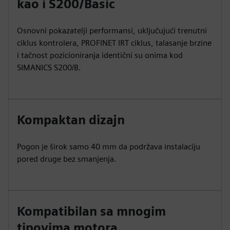
kao i S200/Basic
Osnovni pokazatelji performansi, uključujući trenutni
ciklus kontrolera, PROFINET IRT ciklus, talasanje brzine
i tačnost pozicioniranja identični su onima kod
SIMANICS S200/B.
Kompaktan dizajn
Pogon je širok samo 40 mm da podržava instalaciju
pored druge bez smanjenja.
Kompatibilan sa mnogim
tipovima motora