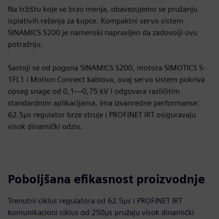
Na tržištu koje se brzo menja, obavezujemo se pružanju
isplativih rešenja za kupce. Kompaktni servo sistem
SINAMICS S200 je namenski napravljen da zadovolji ovu
potražnju.
Sastoji se od pogona SINAMICS S200, motora SIMOTICS S-
1FL1 i Motion Connect kablova, ovaj servo sistem pokriva
opseg snage od 0,1—0,75 kV i odgovara različitim
standardnim aplikacijama. Ima izvanredne performanse:
62.5μs regulator brze struje i PROFINET IRT osiguravaju
visok dinamički odziv.
Poboljšana efikasnost proizvodnje
Trenutni ciklus regulatora od 62.5μs i PROFINET IRT
komunikacioni ciklus od 250μs pružaju visok dinamički