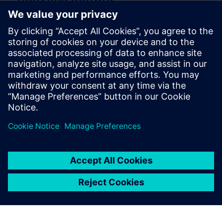
S200C je kompatibilan sa motorima 1FL1 i 1FL2.
Opcije enkodera uključuju 17-bitni apsolutni
jednookretni, 21-bitni apsolutni jednookretni, 21-bitni
apsolutni višestruki okretni (bez baterije) i 21-bitni
apsolutni višestruki okretni (baterija).