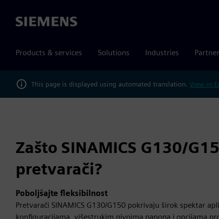
Siemens
Products & services
Solutions
Industries
Partne
This page is displayed using automated translation.
View in E
Zašto SINAMICS G130/G1
pretvarači?
Poboljšajte fleksibilnost
Pretvarači SINAMICS G130/G150 pokrivaju širok spektar aplik
konfiguracijama, višestrukim nivoima napona i opcijama pro