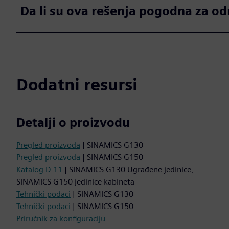
Da li su ova rešenja pogodna za od
Dodatni resursi
Detalji o proizvodu
Pregled proizvoda
| SINAMICS G130
Pregled proizvoda
| SINAMICS G150
Katalog D 11
| SINAMICS G130 Ugrađene jedinice,
SINAMICS G150 jedinice kabineta
Tehnički podaci
| SINAMICS G130
Tehnički podaci
| SINAMICS G150
Priručnik za konfiguraciju