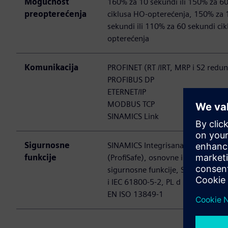
Mogućnost
160% za 10 sekundi ili 150% za 6
preopterećenja
ciklusa HO-opterećenja, 150% za 
sekundi ili 110% za 60 sekundi ci
opterećenja
Komunikacija
PROFINET (RT /IRT, MRP i S2 redu
PROFIBUS DP
ETERNET/IP
MODBUS TCP
SINAMICS Link
Sigurnosne
SINAMICS Integrisana bezbednost
funkcije
(ProfiSafe), osnovne i razne proši
sigurnosne funkcije, SIL 2 prema 
i IEC 61800-5-2, PL d i kategorija
EN ISO 13849-1