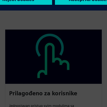
Prilagođeno za korisnike
Jednostavan pristup svim modulima sa