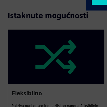
Istaknute mogućnosti
Fleksibilno
Pokriva puni opseg industrijskog napona fleksibilnim