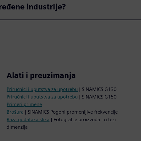
ređene industrije?
Alati i preuzimanja
Priručnici i uputstva za upotrebu
| SINAMICS G130
Priručnici i uputstva za upotrebu
| SINAMICS G150
Primeri primene
Brošura
| SINAMICS Pogoni promenljive frekvencije
Baza podataka slika
| Fotografije proizvoda i crteži
dimenzija