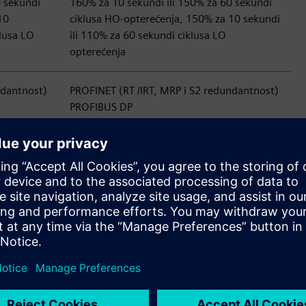
0 sekundi
160% za 10 sekundi ili 150% za 60 sekundi
10
ciklusa HO-opterećenja, 150% za 10 sekundi
klusa LO
ili 110% za 60 sekundi ciklusa LO
opterećenja
ndantnost)
PROFINET (RT /IRT, MRP i S2 redundantnost)
PROFIBUS DP
ETERNET/IP
MODBUS TCP
SINAMICS Link
SINAMICS Integrisana bezbednost
rene
(ProfiSafe), osnovne i razne proširene
IEC 61508
sigurnosne funkcije, SIL 2 prema IEC 61508 i
 3 prema
IEC 61800-5-2, PL d i kategorija 3 prema EN
ISO 13849-1