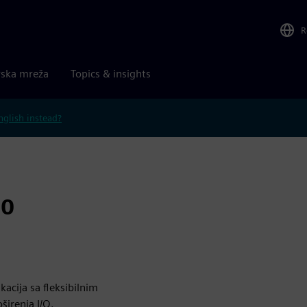
R
rska mreža
Topics & insights
nglish instead?
50
acija sa fleksibilnim
širenja I/O.