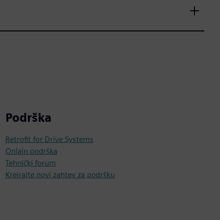
Podrška
Retrofit for Drive Systems
Onlajn podrška
Tehnički forum
Kreirajte novi zahtev za podršku