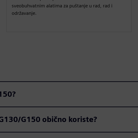
sveobuhvatnim alatima za puštanje u rad, rad i
održavanje.
G150?
 G130/G150 obično koriste?