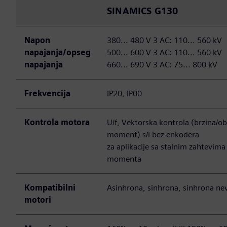
SINAMICS G130
Napon
380... 480 V 3 AC: 110... 560 kV
napajanja/opseg
500... 600 V 3 AC: 110... 560 kV
napajanja
660... 690 V 3 AC: 75... 800 kV
Frekvencija
IP20, IP00
Kontrola motora
U/f, Vektorska kontrola (brzina/ob
moment) s/i bez enkodera
za aplikacije sa stalnim zahtevim
momenta
Kompatibilni
Asinhrona, sinhrona, sinhrona nev
motori