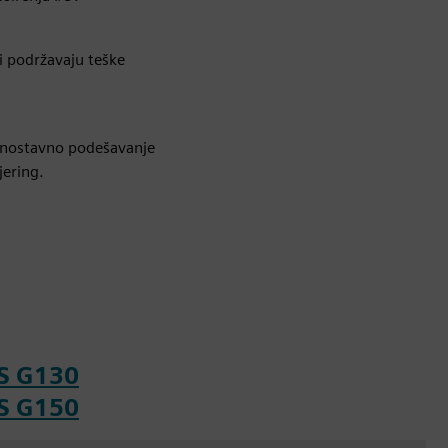
i podržavaju teške
dnostavno podešavanje
jering.
CS G130
CS G150