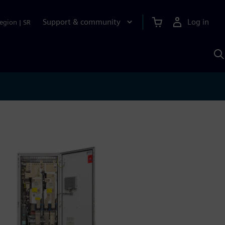
Support & community
Log in
egion
|
SR
S
w
A