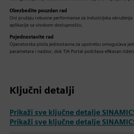
Obezbedite pouzdan rad
Oni pružaju robusne performanse za industrijska okruženja 
aplikacije sa visokom dostupnošću.
Pojednostavite rad
Operatorska ploča jednostavna za upotrebu omogućava je
parametara i nadzor, dok TIA Portal podržava efikasan inžen
Ključni detalji
Prikaži sve ključne detalje SINAMI
Prikaži sve ključne detalje SINAMI