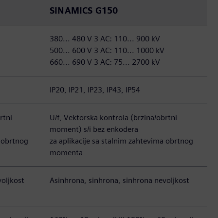
SINAMICS G150
380... 480 V 3 AC: 110... 900 kV
500... 600 V 3 AC: 110... 1000 kV
660... 690 V 3 AC: 75... 2700 kV
IP20, IP21, IP23, IP43, IP54
rtni
U/f, Vektorska kontrola (brzina/obrtni
moment) s/i bez enkodera
a obrtnog
za aplikacije sa stalnim zahtevima obrtnog
momenta
oljkost
Asinhrona, sinhrona, sinhrona nevoljkost