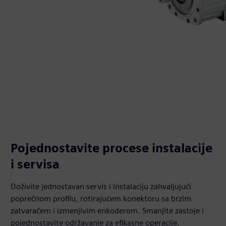
Pojednostavite procese instalacije
i servisa
Doživite jednostavan servis i instalaciju zahvaljujući
poprečnom profilu, rotirajućem konektoru sa brzim
zatvaračem i izmenjivim enkoderom. Smanjite zastoje i
pojednostavite održavanje za efikasne operacije.