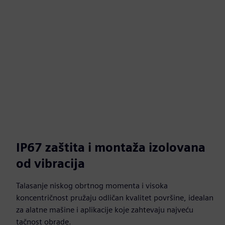
IP67 zaštita i montaža izolovana
od vibracija
Talasanje niskog obrtnog momenta i visoka
koncentričnost pružaju odličan kvalitet površine, idealan
za alatne mašine i aplikacije koje zahtevaju najveću
tačnost obrade.