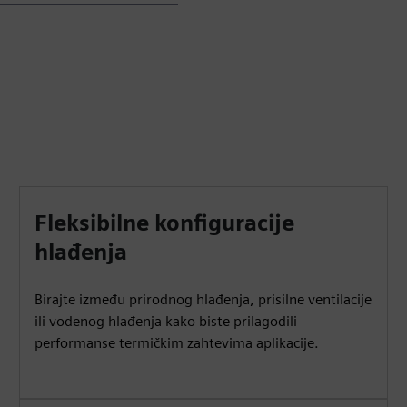
Fleksibilne konfiguracije
hlađenja
Birajte između prirodnog hlađenja, prisilne ventilacije
ili vodenog hlađenja kako biste prilagodili
performanse termičkim zahtevima aplikacije.