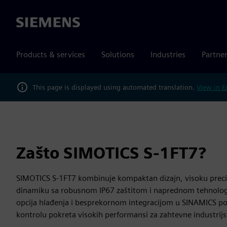
Siemens
Products & services
Solutions
Industries
Partne
This page is displayed using automated translation.
View in E
Zašto SIMOTICS S-1FT7?
SIMOTICS S-1FT7 kombinuje kompaktan dizajn, visoku preci
dinamiku sa robusnom IP67 zaštitom i naprednom tehnolog
opcija hlađenja i besprekornom integracijom u SINAMICS 
kontrolu pokreta visokih performansi za zahtevne industrij