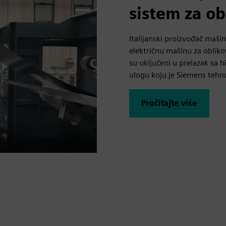
sistem za ob
Italijanski proizvođač maši
električnu mašinu za obliko
su uključeni u prelazak sa h
ulogu koju je Siemens tehno
Pročitajte više