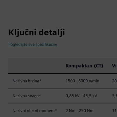
Ključni detalji
Pogledajte sve specifikacije
Kompaktan (CT)
V
Nazivna brzina*
1500 - 6000 o/min
20
Nazivna snaga*
0,85 kV - 45,5 kV
3,
Nazivni obrtni moment*
2 Nm - 250 Nm
11