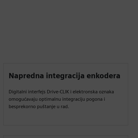
Napredna integracija enkodera
Digitalni interfejs Drive-CLIK i elektronska oznaka
omogućavaju optimalnu integraciju pogona i
besprekorno puštanje u rad.