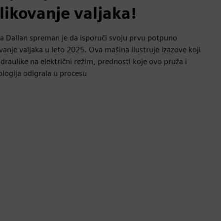
likovanje valjaka!
na Dallan spreman je da isporuči svoju prvu potpuno
vanje valjaka u leto 2025. Ova mašina ilustruje izazove koji
idraulike na električni režim, prednosti koje ovo pruža i
logija odigrala u procesu