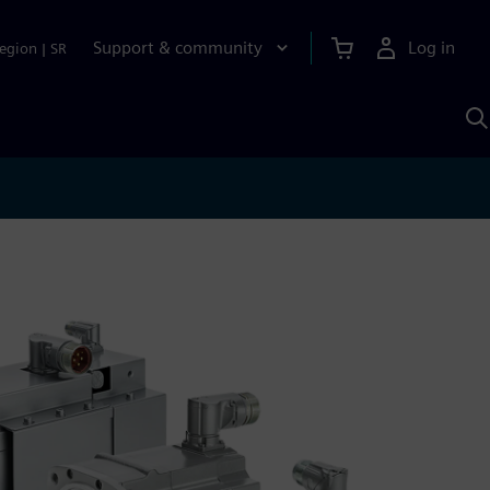
Support & community
Log in
egion
|
SR
S
w
A