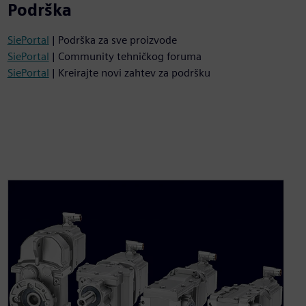
Podrška
SiePortal
| Podrška za sve proizvode
SiePortal
| Community tehničkog foruma
SiePortal
| Kreirajte novi zahtev za podršku