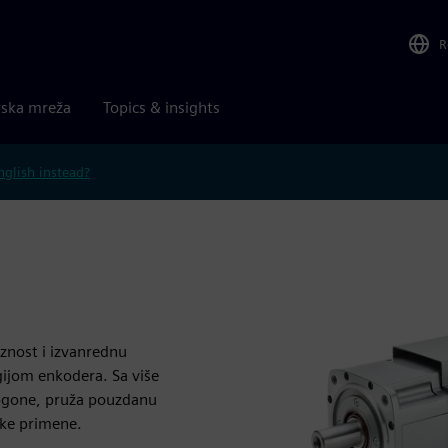
R
rska mreža
Topics & insights
nglish instead?
znost i izvanrednu
ijom enkodera. Sa više
pogone, pruža pouzdanu
ske primene.