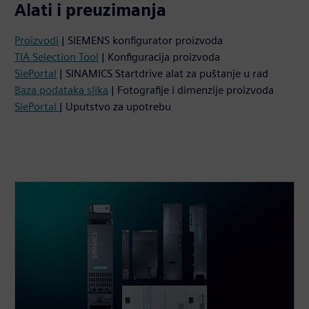
Alati i preuzimanja
Proizvodi
| SIEMENS konfigurator proizvoda
TIA Selection Tool
| Konfiguracija proizvoda
SiePortal
| SINAMICS Startdrive alat za puštanje u rad
Baza podataka slika
| Fotografije i dimenzije proizvoda
SiePortal
| Uputstvo za upotrebu