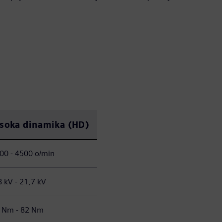
isoka dinamika (HD)
00 - 4500 o/min
8 kV - 21,7 kV
 Nm - 82 Nm