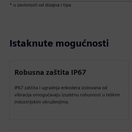
* u zavisnosti od dizajna i tipa
Istaknute mogućnosti
Robusna zaštita IP67
IP67 zaštita i ugradnja enkodera izolovana od
vibracija omogućavaju izuzetnu robusnost u teškim
industrijskim okruženjima.