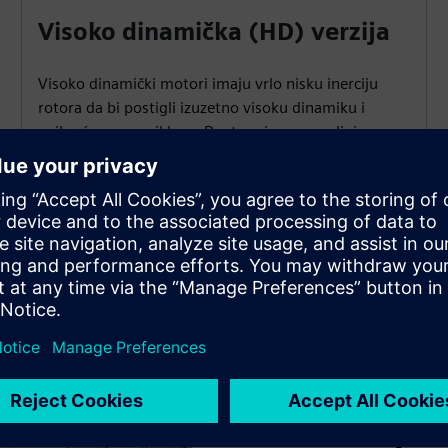
Visoko dinamička (HD) verzija
Visoko dinamički motori imaju vrlo nisku inerciju
rotora da bi postigli izuzetno visoku dinamiku i
najkraće vreme ciklusa. Dostupni su sa spoljnim
hlađenjem i vodenim hlađenjem osiguravajući visoku
kontinuiranu snagu.
e SIMOTICS S-1FT7?
Dallan S.p.A