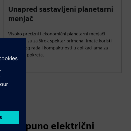
Unapred sastavljeni planetarni
menjač
Visoko precizni i ekonomični planetarni menjači
dostupni su za širok spektar primena. Imate koristi
od glatkog rada i kompaktnosti u aplikacijama za
kontrolu pokreta.
. | Potpuno električni