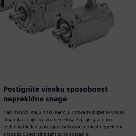
Postignite visoku sposobnost
neprekidne snage
Naši motori imaju nisku inerciju rotora za izuzetno visoku
dinamiku i najkraće vreme ciklusa. Opcije spoljnog i
vodenog hlađenja pružaju visoku sposobnost neprekidne
snage za dugotrajne zahtjevne operacije.