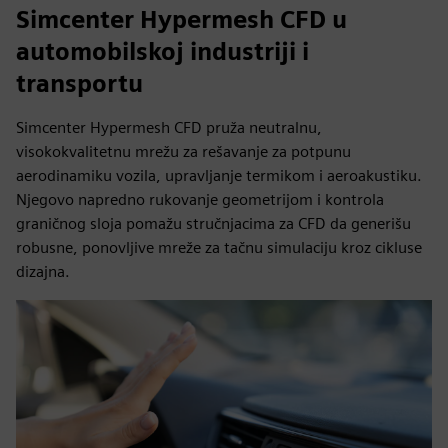
Simcenter Hypermesh CFD u
automobilskoj industriji i
transportu
Simcenter Hypermesh CFD pruža neutralnu,
visokokvalitetnu mrežu za rešavanje za potpunu
aerodinamiku vozila, upravljanje termikom i aeroakustiku.
Njegovo napredno rukovanje geometrijom i kontrola
graničnog sloja pomažu stručnjacima za CFD da generišu
robusne, ponovljive mreže za tačnu simulaciju kroz cikluse
dizajna.