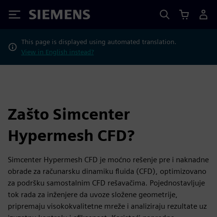
Siemens
This page is displayed using automated translation.
View in English instead?
Zašto Simcenter
Hypermesh CFD?
Simcenter Hypermesh CFD je moćno rešenje pre i naknadne
obrade za računarsku dinamiku fluida (CFD), optimizovano
za podršku samostalnim CFD rešavačima. Pojednostavljuje
tok rada za inženjere da uvoze složene geometrije,
pripremaju visokokvalitetne mreže i analiziraju rezultate uz