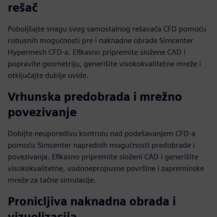
rešač
Poboljšajte snagu svog samostalnog rešavača CFD pomoću
robusnih mogućnosti pre i naknadne obrade Simcenter
Hypermesh CFD-a. Efikasno pripremite složene CAD i
popravite geometriju, generišite visokokvalitetne mreže i
otključajte dublje uvide.
Vrhunska predobrada i mrežno
povezivanje
Dobijte neuporedivu kontrolu nad podešavanjem CFD-a
pomoću Simcenter naprednih mogućnosti predobrade i
povezivanja. Efikasno pripremite složeni CAD i generišite
visokokvalitetne, vodonepropusne površine i zapreminske
mreže za tačne simulacije.
Pronicljiva naknadna obrada i
vizuelizacija