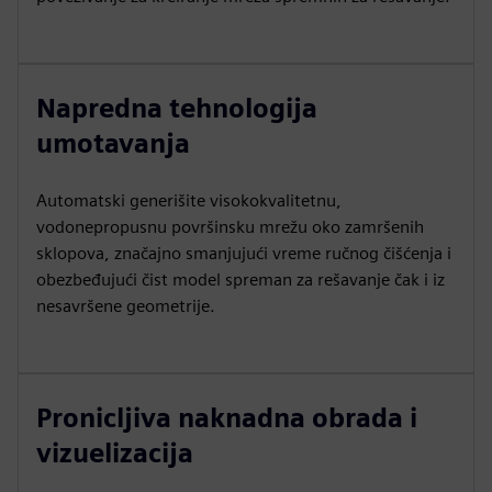
Napredna tehnologija
umotavanja
Automatski generišite visokokvalitetnu,
vodonepropusnu površinsku mrežu oko zamršenih
sklopova, značajno smanjujući vreme ručnog čišćenja i
obezbeđujući čist model spreman za rešavanje čak i iz
nesavršene geometrije.
Pronicljiva naknadna obrada i
vizuelizacija