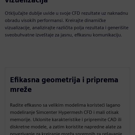
Otključajte dublje uvide u svoje CFD rezultate uz naknadnu
obradu visokih performansi. Kreirajte dinamičke
vizualizacije, analizirajte različita polja rezultata i generišite
sveobuhvatne izveštaje za jasnu, efikasnu komunikaciju.
Efikasna geometrija i priprema
mreže
Radite efikasno sa velikim modelima koristeći lagano
modeliranje Simcenter Hypermesh CFD i mali otisak
memorije. Uklonite karakteristike i pripremite CAD ili
diskretne modele, a zatim koristite napredne alate za
povezivanje za kreiranje mreža spremnih za rešavanje.