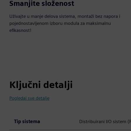
Smanjite složenost
Uživajte u manje delova sistema, montaži bez napora i
pojednostavljenom izboru modula za maksimalnu
efikasnost!
Ključni detalji
Pogledaj sve detalje
Tip sistema
Distribuirani I/O sistem (