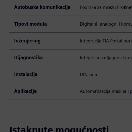
Autobuska komunikacija
Podrška za mrežu Profine
Tipovi modula
Digitalni, analogni i kom
Inženjering
Integracija TIA Portal por
Dijagnostika
Integrisana dijagnostika 
Instalacija
DIN šina
Aplikacije
Automatizacija mašina i 
Istaknute mogućnosti