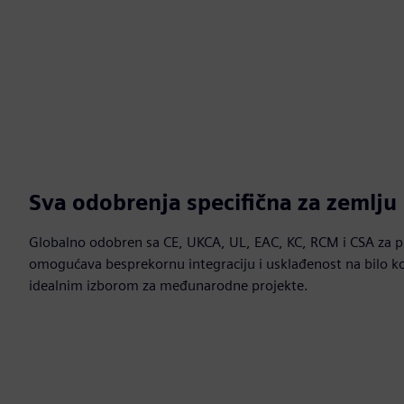
Sva odobrenja specifična za zemlju
Globalno odobren sa CE, UKCA, UL, EAC, KC, RCM i CSA za p
omogućava besprekornu integraciju i usklađenost na bilo ko
idealnim izborom za međunarodne projekte.