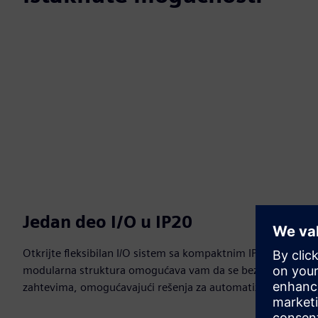
Jedan deo I/O u IP20
Otkrijte fleksibilan I/O sistem sa kompaktnim IP20 dizajnom
modularna struktura omogućava vam da se bez napora proširi
zahtevima, omogućavajući rešenja za automatizaciju otpor