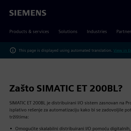
Siemens
Products & services
Solutions
Industries
Partne
This page is displayed using automated translation.
View in E
Zašto SIMATIC ET 200BL?
SIMATIC ET 200BL je distribuirani I/O sistem zasnovan na Pr
isplativo rešenje za automatizaciju kako bi se zadovoljile po
tržištima:
Omogućite skalabilni distribuirani I/O pomoću digitalnih,