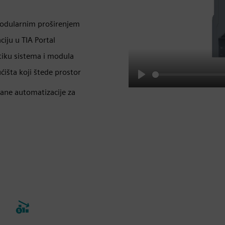
 modularnim proširenjem
ciju u TIA Portal
tiku sistema i modula
išta koji štede prostor
Play
ane automatizacije za