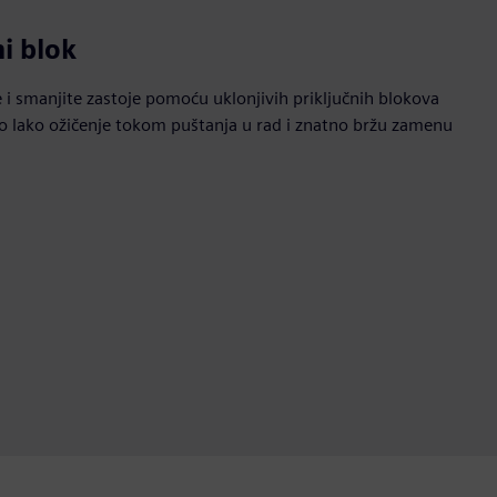
ni blok
e i smanjite zastoje pomoću uklonjivih priključnih blokova
 lako ožičenje tokom puštanja u rad i znatno bržu zamenu