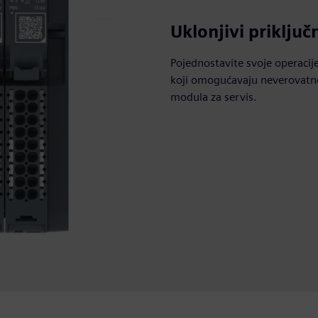
Uklonjivi priključ
Pojednostavite svoje operacij
koji omogućavaju neverovatno
modula za servis.