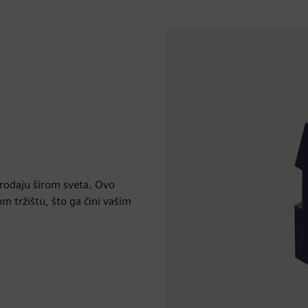
rodaju širom sveta. Ovo
m tržištu, što ga čini vašim