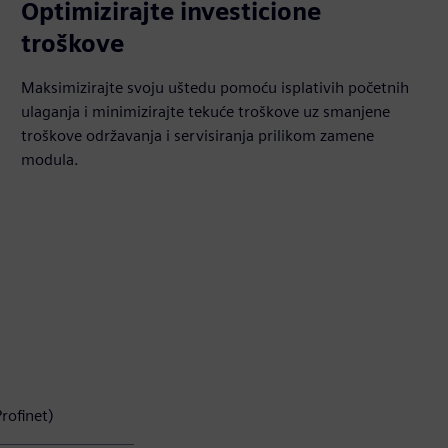
Optimizirajte investicione
troškove
Maksimizirajte svoju uštedu pomoću isplativih početnih
ulaganja i minimizirajte tekuće troškove uz smanjene
troškove održavanja i servisiranja prilikom zamene
modula.
Profinet)