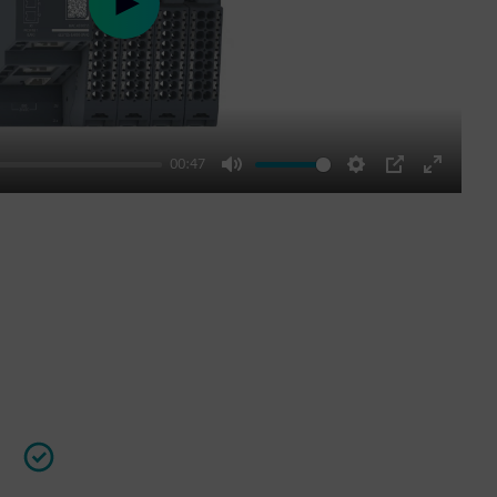
Play
00:47
Mute
Settings
PIP
Enter
fullscre