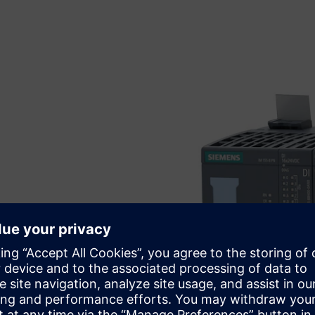
. Njegova skalabilna,
te i prilagodite razvijajućim
na na budućnost.