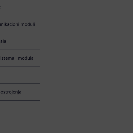
t
unikacioni moduli
tala
sistema i modula
postrojenja