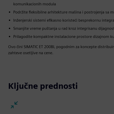
komunikacionih modula
Podržite fleksibilne arhitekture mašina i postrojenja sa
Inženjerski sistemi efikasno koristeći besprekornu integra
Smanjite vreme puštanja u rad kroz integrisanu dijagnos
Prilagodite kompaktne instalacione prostore dizajnom kuć
Ovo čini SIMATIC ET 200BL pogodnim za koncepte distribuir
zahteve osetljive na cene.
Ključne prednosti