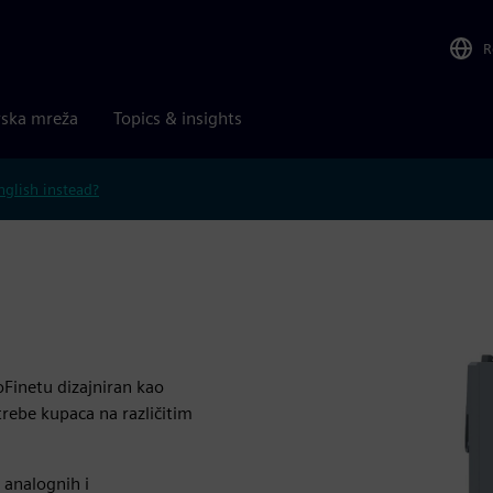
R
rska mreža
Topics & insights
nglish instead?
oFinetu dizajniran kao
trebe kupaca na različitim
 analognih i