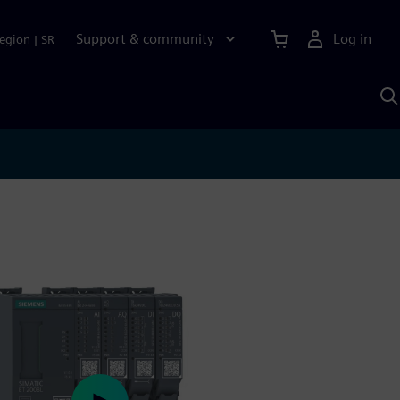
Support & community
Log in
egion
|
SR
S
w
A