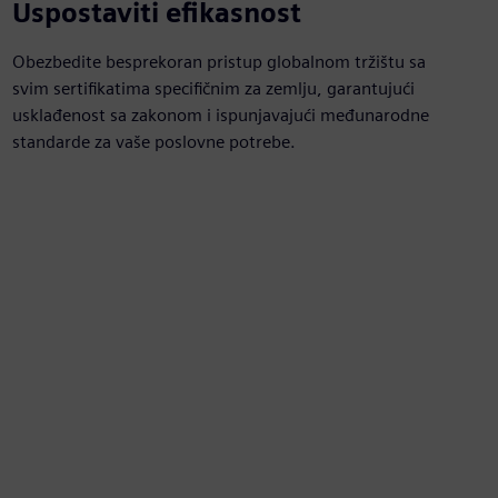
Uspostaviti efikasnost
Obezbedite besprekoran pristup globalnom tržištu sa
svim sertifikatima specifičnim za zemlju, garantujući
usklađenost sa zakonom i ispunjavajući međunarodne
standarde za vaše poslovne potrebe.