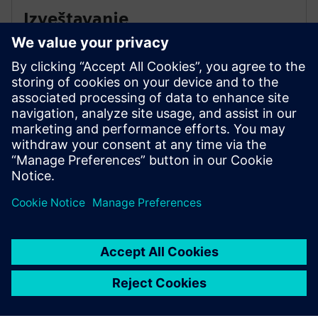
Izveštavanje
Koristite funkcije izveštavanja za podešavanje i
upravljanje jednim ili više izveštaja po sredstvu,
konfigurisanje perioda posmatranja po izveštaju,
definisanje ciklusa za automatsko generisanje izveštaja
i dodeljivanje jednog ili više primalaca e-pošte.