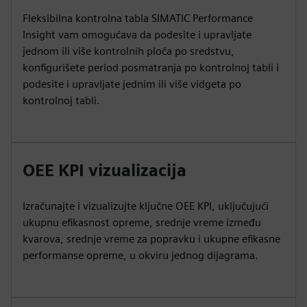
Fleksibilna kontrolna tabla SIMATIC Performance
Insight vam omogućava da podesite i upravljate
jednom ili više kontrolnih ploča po sredstvu,
konfigurišete period posmatranja po kontrolnoj tabli i
podesite i upravljate jednim ili više vidgeta po
kontrolnoj tabli.
OEE KPI vizualizacija
Izračunajte i vizualizujte ključne OEE KPI, uključujući
ukupnu efikasnost opreme, srednje vreme između
kvarova, srednje vreme za popravku i ukupne efikasne
performanse opreme, u okviru jednog dijagrama.