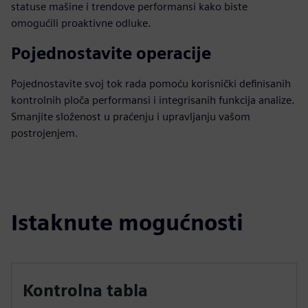
statuse mašine i trendove performansi kako biste
omogućili proaktivne odluke.
Pojednostavite operacije
Pojednostavite svoj tok rada pomoću korisnički definisanih
kontrolnih ploča performansi i integrisanih funkcija analize.
Smanjite složenost u praćenju i upravljanju vašom
postrojenjem.
Istaknute mogućnosti
Kontrolna tabla