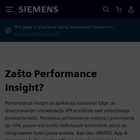
Siemens
This page is displayed using automated translation.
View in English instead?
Zašto Performance
Insight?
Performance Insight je aplikacija Industrial Edge za
izračunavanje i vizuelizaciju KPI-a mašine radi poboljšanja
produktivnosti. Povećava performanse mašina i postrojenja
do 10% putem korisnički definisanih kontrolnih ploča sa
integrisanim funkcijama analize. Kao deo SIMATIC App &