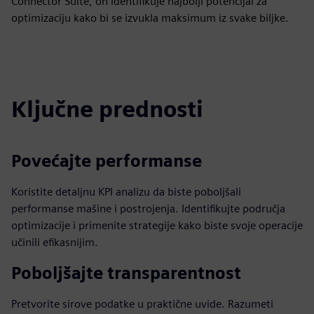
Connector Suite, on identifikuje najbolji potencijal za
optimizaciju kako bi se izvukla maksimum iz svake biljke.
Ključne prednosti
Povećajte performanse
Koristite detaljnu KPI analizu da biste poboljšali
performanse mašine i postrojenja. Identifikujte područja
optimizacije i primenite strategije kako biste svoje operacije
učinili efikasnijim.
Poboljšajte transparentnost
Pretvorite sirove podatke u praktične uvide. Razumeti