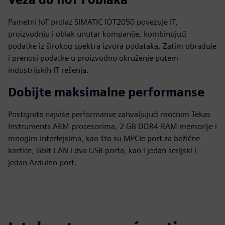
Pametni IoT prolaz SIMATIC IOT2050 povezuje IT,
proizvodnju i oblak unutar kompanije, kombinujući
podatke iz širokog spektra izvora podataka. Zatim obrađuje
i prenosi podatke u proizvodno okruženje putem
industrijskih IT rešenja.
Dobijte maksimalne performanse
Postignite najviše performanse zahvaljujući moćnim Tekas
Instruments ARM procesorima, 2 GB DDR4-RAM memorije i
mnogim interfejsima, kao što su MPCIe port za bežične
kartice, Gbit LAN i dva USB porta, kao i jedan serijski i
jedan Arduino port.