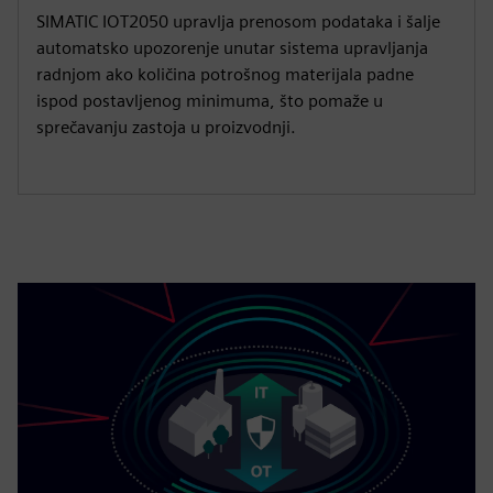
SIMATIC IOT2050 upravlja prenosom podataka i šalje
automatsko upozorenje unutar sistema upravljanja
radnjom ako količina potrošnog materijala padne
ispod postavljenog minimuma, što pomaže u
sprečavanju zastoja u proizvodnji.