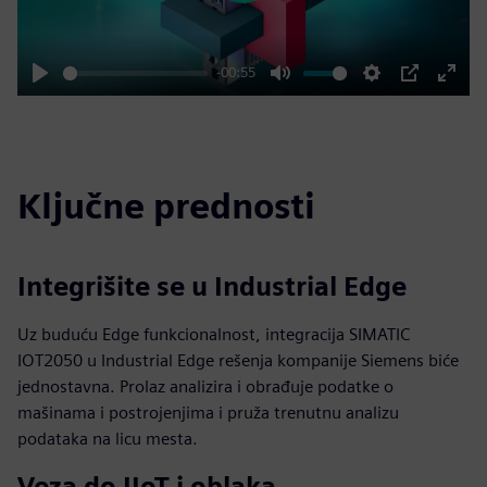
-00:55
Play
Mute
Settings
PIP
Enter
fulls
Ključne prednosti
Integrišite se u Industrial Edge
Uz buduću Edge funkcionalnost, integracija SIMATIC
IOT2050 u Industrial Edge rešenja kompanije Siemens biće
jednostavna. Prolaz analizira i obrađuje podatke o
mašinama i postrojenjima i pruža trenutnu analizu
podataka na licu mesta.
Veza do IIoT i oblaka