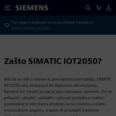
Siemens
This page is displayed using automated translation.
View in English instead?
Zašto SIMATIC IOT2050?
Bilo da se radi o novom ili postojećem postrojenju, SIMATIC
IOT2050 lako otvara put ka digitalnim dimenzijama.
Pametni IoT mrežni prolaz je lako naknadno opremiti. On će
pribaviti, obraditi, uskladiti i sačuvati podatke o mašini i
proizvodnji iz više izvora direktno na licu mesta u vašem
proizvodnom pogonu, a zatim ih proslediti lokalnom