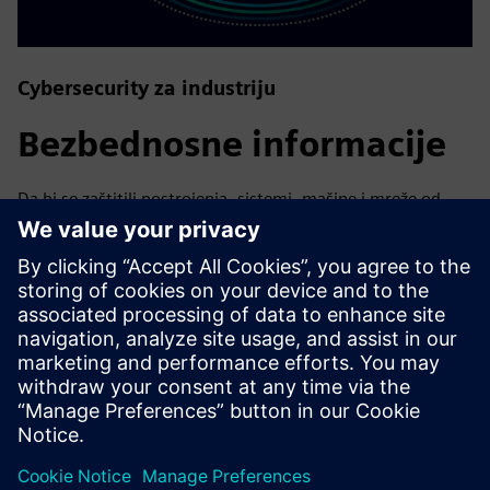
Cybersecurity za industriju
Bezbednosne informacije
Da bi se zaštitili postrojenja, sistemi, mašine i mreže od
sajber pretnji, neophodno je primeniti - i kontinuirano
održavati - holistički, najsavremeniji koncept industrijske
bezbednosti. Siemensovi proizvodi i rešenja čine samo
jedan element takvog koncepta. Za više informacija o
industrijskoj bezbednosti posetite.
Saznajte više