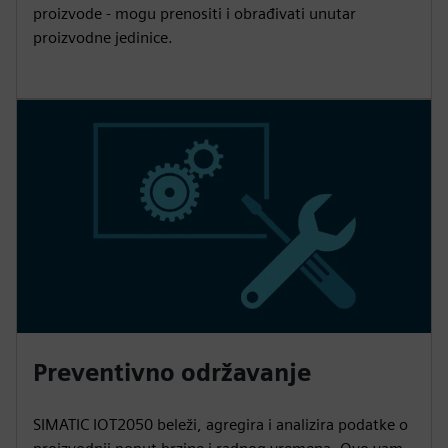
proizvode - mogu prenositi i obrađivati unutar
proizvodne jedinice.
Preventivno održavanje
SIMATIC IOT2050 beleži, agregira i analizira podatke o