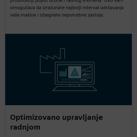
proizvodnji poput brzine i radnog vremena. Ovo vam
omogućava da izračunate najbolji interval održavanja
vaše mašine i izbegnete nepotrebne zastoje.
Optimizovano upravljanje
radnjom