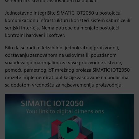
sistemu ili sistemu zasnovanom na oblaku.
Jednostavno integrišite SIMATIC IOT2050 u postojeću
komunikacionu infrastrukturu koristeći sistem sabirnice ili
serijski interfejs. Nema potrebe da menjate postojeći
kontrolni hardver ili softver.
Bilo da se radi o fleksibilnoj jednokratnoj proizvodnji,
održavanju zasnovanom na uslovima ili pouzdanom
snabdevanju materijalima za vaše proizvodne sisteme,
pomoću pametnog IoT mrežnog prolaza SIMATIC IOT2050
možete implementirati aplikacije zasnovane na podacima
sa dodatom vrednošću za najsavremeniju proizvodnju.
Play