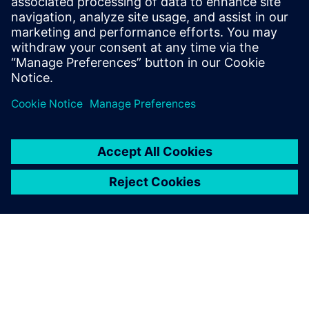
friendly authorization to improve process reliability
and efficiency.