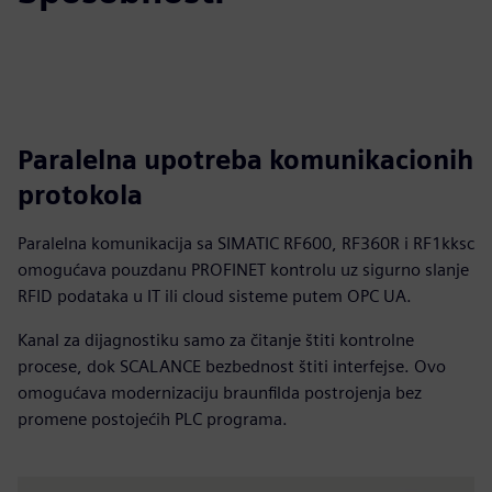
Paralelna upotreba komunikacionih
protokola
Paralelna komunikacija sa SIMATIC RF600, RF360R i RF1kksc
omogućava pouzdanu PROFINET kontrolu uz sigurno slanje
RFID podataka u IT ili cloud sisteme putem OPC UA.
Kanal za dijagnostiku samo za čitanje štiti kontrolne
procese, dok SCALANCE bezbednost štiti interfejse. Ovo
omogućava modernizaciju braunfilda postrojenja bez
promene postojećih PLC programa.