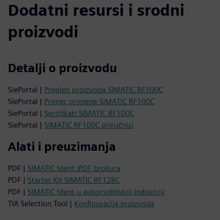
Dodatni resursi i srodni
proizvodi
Detalji o proizvodu
SiePortal |
Pregled proizvoda SIMATIC RF100C
SiePortal |
Primer primene SIMATIC RF100C
SiePortal |
Sertifikati SIMATIC RF100C
SiePortal |
SIMATIC RF100C priručnici
Alati i preuzimanja
PDF |
SIMATIC Ident iPDF brošura
PDF |
Starter Kit SIMATIC RF128C
PDF |
SIMATIC Ident u automobilskoj industriji
TIA Selection Tool |
Konfiguracija proizvoda