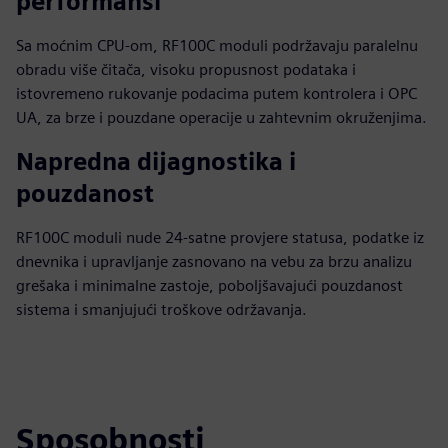
performansi
Sa moćnim CPU-om, RF100C moduli podržavaju paralelnu
obradu više čitača, visoku propusnost podataka i
istovremeno rukovanje podacima putem kontrolera i OPC
UA, za brze i pouzdane operacije u zahtevnim okruženjima.
Napredna dijagnostika i
pouzdanost
RF100C moduli nude 24-satne provjere statusa, podatke iz
dnevnika i upravljanje zasnovano na vebu za brzu analizu
grešaka i minimalne zastoje, poboljšavajući pouzdanost
sistema i smanjujući troškove održavanja.
Sposobnosti