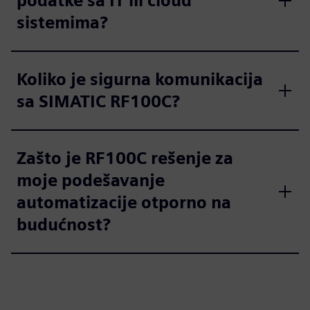
podatke sa IT ili cloud
sistemima?
Koliko je sigurna komunikacija
sa SIMATIC RF100C?
Zašto je RF100C rešenje za
moje podešavanje
automatizacije otporno na
budućnost?