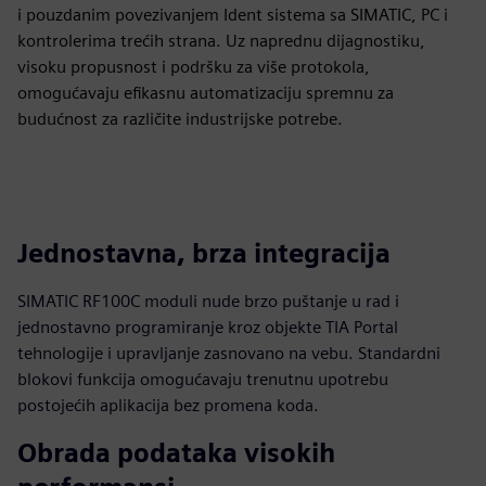
i pouzdanim povezivanjem Ident sistema sa SIMATIC, PC i
kontrolerima trećih strana. Uz naprednu dijagnostiku,
visoku propusnost i podršku za više protokola,
omogućavaju efikasnu automatizaciju spremnu za
budućnost za različite industrijske potrebe.
Jednostavna, brza integracija
SIMATIC RF100C moduli nude brzo puštanje u rad i
jednostavno programiranje kroz objekte TIA Portal
tehnologije i upravljanje zasnovano na vebu. Standardni
blokovi funkcija omogućavaju trenutnu upotrebu
postojećih aplikacija bez promena koda.
Obrada podataka visokih