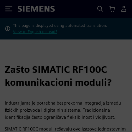
Siemens
This page is displayed using automated translation.
View in English instead?
Zašto SIMATIC RF100C
komunikacioni moduli?
Industrijama je potrebna besprekorna integracija između
fizičkih proizvoda i digitalnih sistema. Tradicionalna
identifikacija često ograničava fleksibilnost i vidljivost.
SIMATIC RF100C moduli rešavaju ove izazove jednostavnim