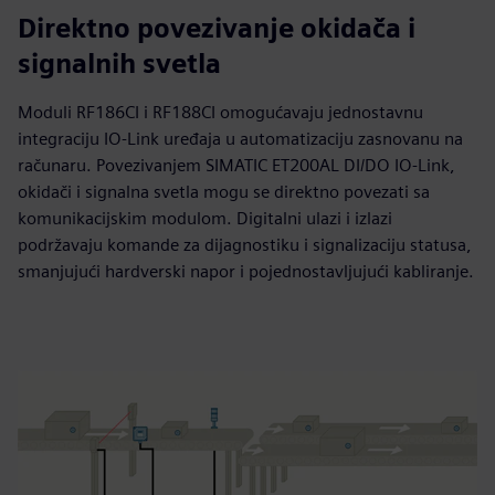
Direktno povezivanje okidača i
signalnih svetla
Moduli RF186CI i RF188CI omogućavaju jednostavnu
integraciju IO-Link uređaja u automatizaciju zasnovanu na
računaru. Povezivanjem SIMATIC ET200AL DI/DO IO-Link,
okidači i signalna svetla mogu se direktno povezati sa
komunikacijskim modulom. Digitalni ulazi i izlazi
podržavaju komande za dijagnostiku i signalizaciju statusa,
smanjujući hardverski napor i pojednostavljujući kabliranje.