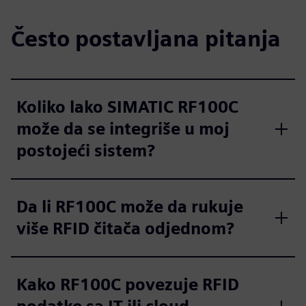
Često postavljana pitanja
Koliko lako SIMATIC RF100C
može da se integriše u moj
postojeći sistem?
Da li RF100C može da rukuje
više RFID čitača odjednom?
Kako RF100C povezuje RFID