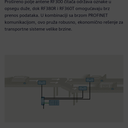
Prošireno polje antene RF300 čitača održava oznake u
opsegu duže, dok RF380R i RF360T omogućavaju brz
prenos podataka. U kombinaciji sa brzom PROFINET
komunikacijom, ovo pruža robusno, ekonomično rešenje za
transportne sisteme velike brzine.