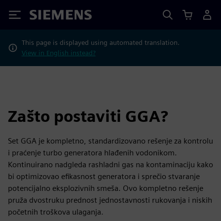
Siemens
This page is displayed using automated translation.
View in English instead?
Zašto postaviti GGA?
Set GGA je kompletno, standardizovano rešenje za kontrolu
i praćenje turbo generatora hlađenih vodonikom.
Kontinuirano nadgleda rashladni gas na kontaminaciju kako
bi optimizovao efikasnost generatora i sprečio stvaranje
potencijalno eksplozivnih smeša. Ovo kompletno rešenje
pruža dvostruku prednost jednostavnosti rukovanja i niskih
početnih troškova ulaganja.