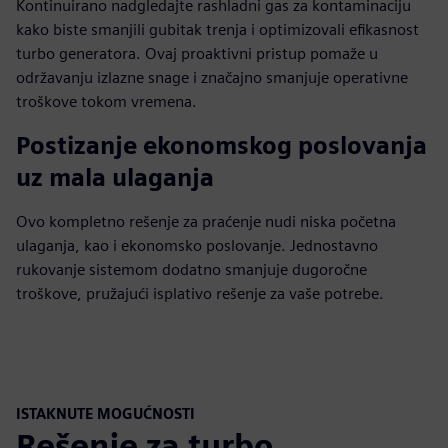
Kontinuirano nadgledajte rashladni gas za kontaminaciju
kako biste smanjili gubitak trenja i optimizovali efikasnost
turbo generatora. Ovaj proaktivni pristup pomaže u
održavanju izlazne snage i značajno smanjuje operativne
troškove tokom vremena.
Postizanje ekonomskog poslovanja
uz mala ulaganja
Ovo kompletno rešenje za praćenje nudi niska početna
ulaganja, kao i ekonomsko poslovanje. Jednostavno
rukovanje sistemom dodatno smanjuje dugoročne
troškove, pružajući isplativo rešenje za vaše potrebe.
ISTAKNUTE MOGUĆNOSTI
Rešenje za turbo