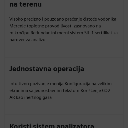
na terenu
Visoko precizno i pouzdano praćenje čistoće vodonika
Merenje toplotne provodljivosti zasnovano na
mikročipu Redundantni merni sistem SIL 1 sertifikat za
hardver za analizu
Jednostavna operacija
Intuitivno pozivanje menija Konfiguracija na velikim
ekranima sa jednostavnim tekstom Korišćenje CO2 i
AR kao inertnog gasa
Koristi sistem analizatora