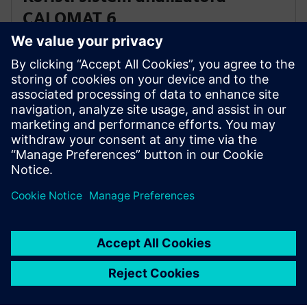
CALOMAT 6
Kontinuirano određuje H2 i He u binarnim ili kvazi-
binarnim gasnim smešama na osnovu toplotne
provodljivosti. Sistem koristi dve nezavisne linije
analizatora gasa u jednom stalku kako bi se uskladio
sa međunarodnim direktivama.