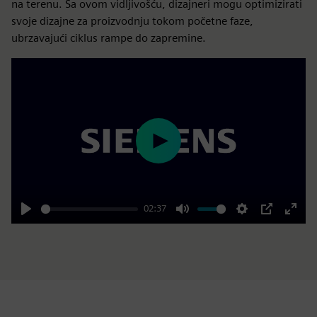
na terenu. Sa ovom vidljivošću, dizajneri mogu optimizirati
svoje dizajne za proizvodnju tokom početne faze,
ubrzavajući ciklus rampe do zapremine.
Play
02:37
Play
Mute
Settings
PIP
Enter
fulls