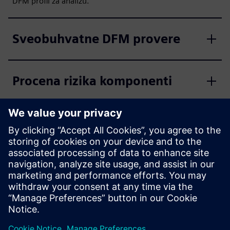
DFM profil za analizu.
Sveobuhvatne DFM provere
Procena rizika komponenti
Saradnja DFM profila
Dizajn i optimizacija
montažnog panela