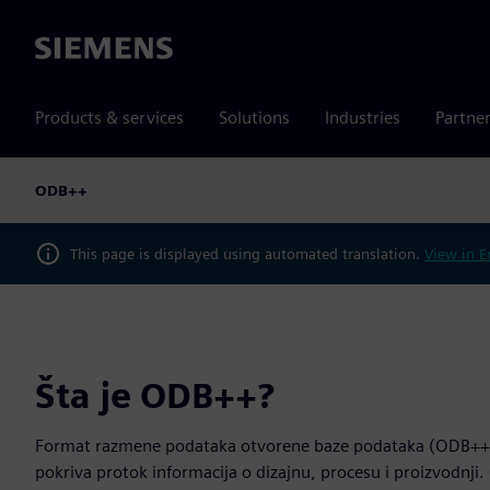
Siemens
Products & services
Solutions
Industries
Partne
ODB++
This page is displayed using automated translation.
View in E
Šta je ODB++?
Format razmene podataka otvorene baze podataka (ODB++) j
pokriva protok informacija o dizajnu, procesu i proizvodnji