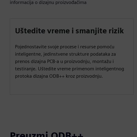
informacija o dizajnu proizvođačima
Uštedite vreme i smanjite rizik
Pojednostavite svoje procese i resurse pomoću
inteligentne, jedinstvene strukture podataka za
prenos dizajna PCB-a u proizvodnju, montažu i
testiranje. Uštedite vreme primenom inteligentnog
protoka dizajna ODB++ kroz proizvodnju.
Preuzmi ODB++