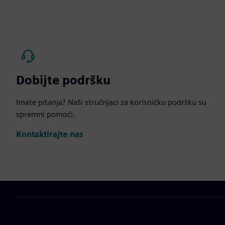
Dobijte podršku
Imate pitanja? Naši stručnjaci za korisničku podršku su
spremni pomoći.
Kontaktirajte nas