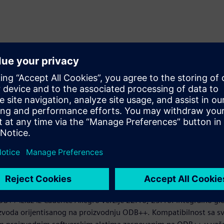
 pruža besplatno rešenje za pregled ODB++ modela sa bilo koje
zvodnog toka. ODB++ Viewer se ažurira sa svakim novim izdanje
noliko široko koliko želite u vašoj organizaciji.
za Cadence Allegro
B++ izlaz iz Cadence Allegro verzije 22.10, 23.10. Integralno gl
zvoda orijentisanog na proizvodnju ODB++. Kompatibilnost sa 