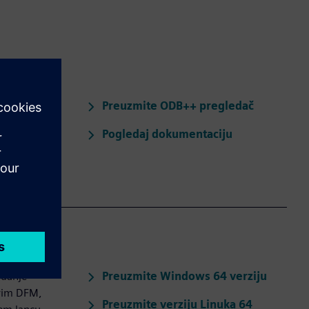
Preuzmite ODB++ pregledač
 pozicije
m i može se
Pogledaj dokumentaciju
Preuzmite Windows 64 verziju
edanje
svim DFM,
Preuzmite verziju Linuka 64