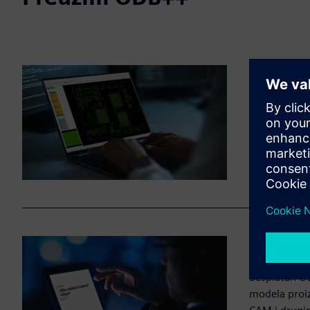
Gledač
ODB++ Viewer
unutar proi
instalirati o
Unutra 
Besplatan OD
modela proi