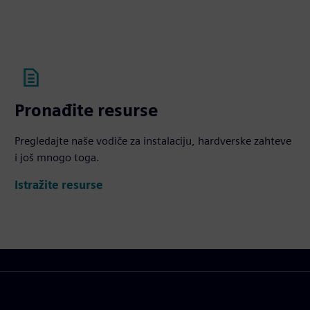
Pronađite resurse
Pregledajte naše vodiče za instalaciju, hardverske zahteve
i još mnogo toga.
Istražite resurse