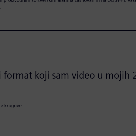
m proizvodnim softverskim alatima zasnovanim na ODB++ u vaš
.
ji format koji sam video u mojih
ite krugove