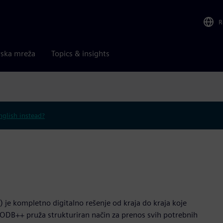
R
rska mreža
Topics & insights
nglish instead?
e kompletno digitalno rešenje od kraja do kraja koje
. ODB++ pruža strukturiran način za prenos svih potrebnih