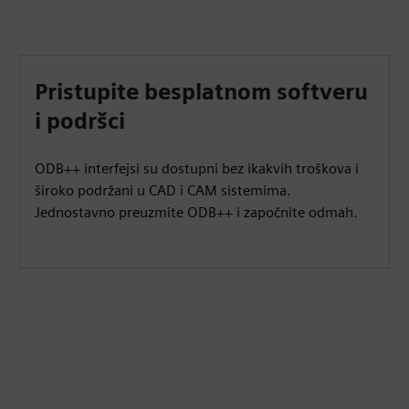
Pristupite besplatnom softveru
i podršci
ODB++ interfejsi su dostupni bez ikakvih troškova i
široko podržani u CAD i CAM sistemima.
Jednostavno preuzmite ODB++ i započnite odmah.