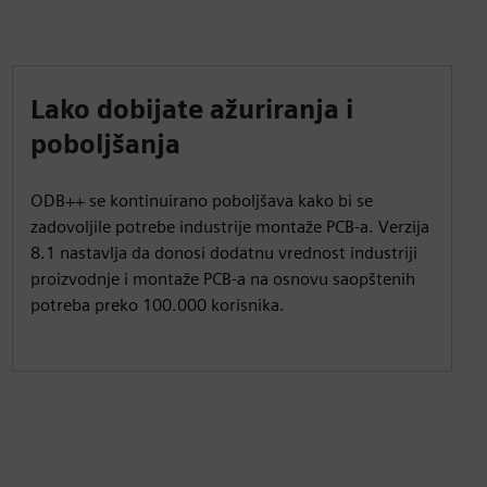
Lako dobijate ažuriranja i
poboljšanja
ODB++ se kontinuirano poboljšava kako bi se
zadovoljile potrebe industrije montaže PCB-a. Verzija
8.1 nastavlja da donosi dodatnu vrednost industriji
proizvodnje i montaže PCB-a na osnovu saopštenih
potreba preko 100.000 korisnika.