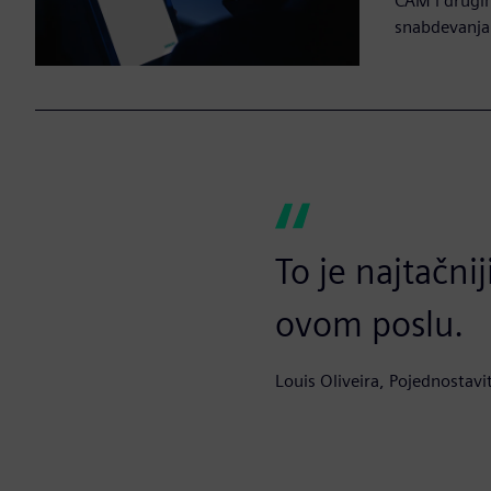
CAM i drugi
snabdevanja
To je najtačni
ovom poslu.
Louis Oliveira, Pojednostav