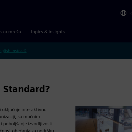
R
rska mreža
Topics & insights
nglish instead?
g Standard?
 uključuje interaktivnu
anizaciji, sa moćnim
 poboljšanje izvodljivosti
gućnost obećanja za podršku