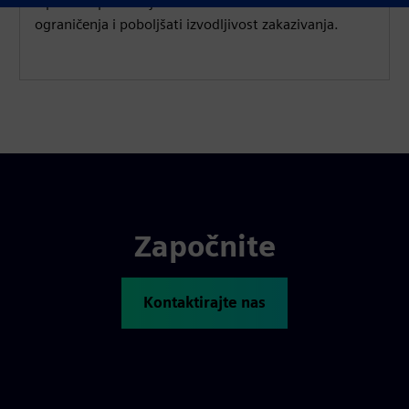
Opcenter planiranje može rešiti višestruka
ograničenja i poboljšati izvodljivost zakazivanja.
Započnite
Kontaktirajte nas