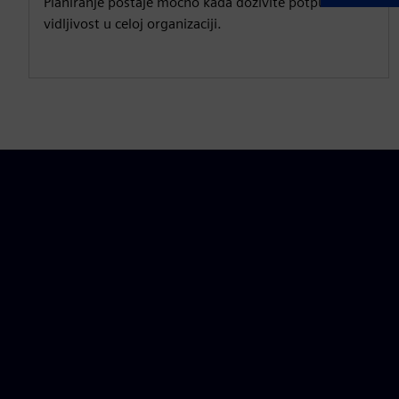
Planiranje postaje moćno kada doživite potpunu
vidljivost u celoj organizaciji.