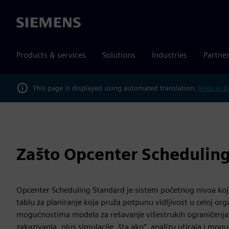
Siemens
Products & services
Solutions
Industries
Partne
This page is displayed using automated translation.
View in E
Zašto Opcenter Schedulin
Opcenter Scheduling Standard je sistem početnog nivoa koji
tablu za planiranje koja pruža potpunu vidljivost u celoj org
mogućnostima modela za rešavanje višestrukih ograničenja i
zakazivanja, plus simulacije „šta ako“, analizu uticaja i mo