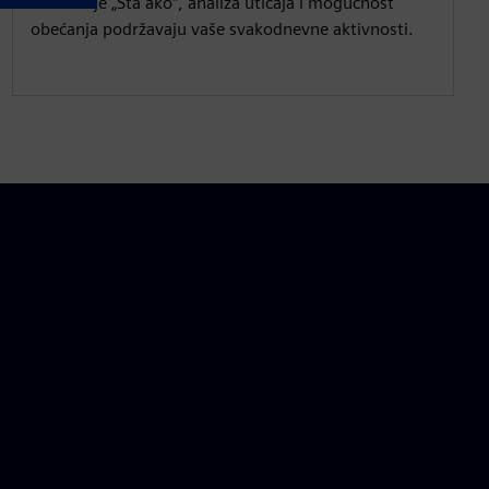
Simulacije „Šta ako“, analiza uticaja i mogućnost
obećanja podržavaju vaše svakodnevne aktivnosti.