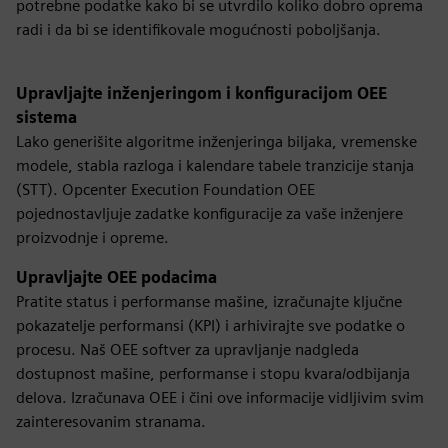
potrebne podatke kako bi se utvrdilo koliko dobro oprema
radi i da bi se identifikovale mogućnosti poboljšanja.
Upravljajte inženjeringom i konfiguracijom OEE
sistema
Lako generišite algoritme inženjeringa biljaka, vremenske
modele, stabla razloga i kalendare tabele tranzicije stanja
(STT). Opcenter Execution Foundation OEE
pojednostavljuje zadatke konfiguracije za vaše inženjere
proizvodnje i opreme.
Upravljajte OEE podacima
Pratite status i performanse mašine, izračunajte ključne
pokazatelje performansi (KPI) i arhivirajte sve podatke o
procesu. Naš OEE softver za upravljanje nadgleda
dostupnost mašine, performanse i stopu kvara/odbijanja
delova. Izračunava OEE i čini ove informacije vidljivim svim
zainteresovanim stranama.