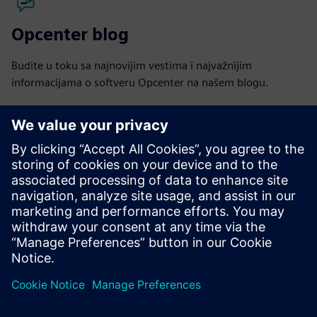
Opcenter blog
Budite u toku sa najnovijim vestima i najvažnijim
informacijama o softveru Opcenter na našem blogu.
Posetite blog
Opcenter zajednica
Pridružite se razgovoru ili dobijte odgovore na sva pitanja o
softveru Opcenter.
Posetite zajednicu