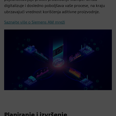
digitalizuje i dosledno poboljšava vaše procese, na kraju
ubrzavajući vrednost korišćenja aditivne proizvodnje.
Saznajte više o Siemens AM mreži
Planiranje i izvršenje