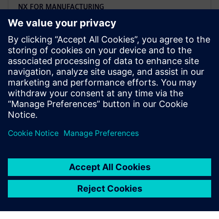
NX FOR MANUFACTURING
NX CAM 3-Axis Milling
Efikasno mašini delove slobodnog oblika sa širokim
spektroosnim operacijama koristeći napredne
mogućnosti integrisane sa alatima za pripremu
modela delova.