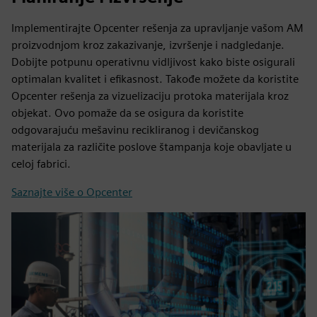
Implementirajte Opcenter rešenja za upravljanje vašom AM
proizvodnjom kroz zakazivanje, izvršenje i nadgledanje.
Dobijte potpunu operativnu vidljivost kako biste osigurali
optimalan kvalitet i efikasnost. Takođe možete da koristite
Opcenter rešenja za vizuelizaciju protoka materijala kroz
objekat. Ovo pomaže da se osigura da koristite
odgovarajuću mešavinu recikliranog i devičanskog
materijala za različite poslove štampanja koje obavljate u
celoj fabrici.
Saznajte više o Opcenter