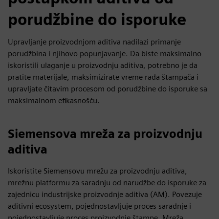
porudžbine do isporuke
Upravljanje proizvodnjom aditiva nadilazi primanje
porudžbina i njihovo popunjavanje. Da biste maksimalno
iskoristili ulaganje u proizvodnju aditiva, potrebno je da
pratite materijale, maksimizirate vreme rada štampača i
upravljate čitavim procesom od porudžbine do isporuke sa
maksimalnom efikasnošću.
Siemensova mreža za proizvodnju
aditiva
Iskoristite Siemensovu mrežu za proizvodnju aditiva,
mrežnu platformu za saradnju od narudžbe do isporuke za
zajednicu industrijske proizvodnje aditiva (AM). Povezuje
aditivni ecosystem, pojednostavljuje proces saradnje i
pojednostavljuje proces proizvodnje štampe. Mreža