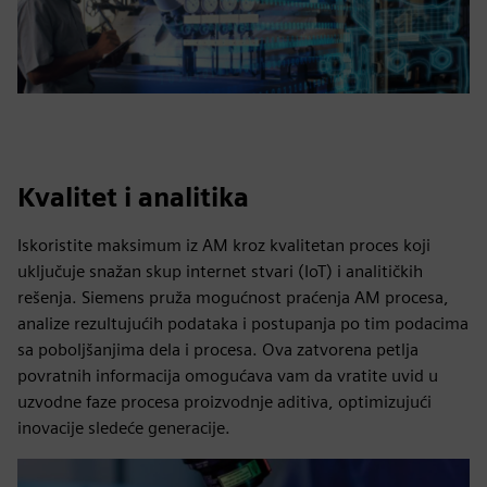
Kvalitet i analitika
Iskoristite maksimum iz AM kroz kvalitetan proces koji
uključuje snažan skup internet stvari (IoT) i analitičkih
rešenja. Siemens pruža mogućnost praćenja AM procesa,
analize rezultujućih podataka i postupanja po tim podacima
sa poboljšanjima dela i procesa. Ova zatvorena petlja
povratnih informacija omogućava vam da vratite uvid u
uzvodne faze procesa proizvodnje aditiva, optimizujući
inovacije sledeće generacije.