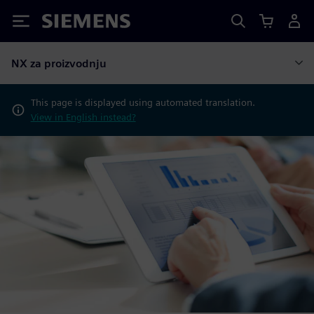
Siemens
NX za proizvodnju
This page is displayed using automated translation.
View in English instead?