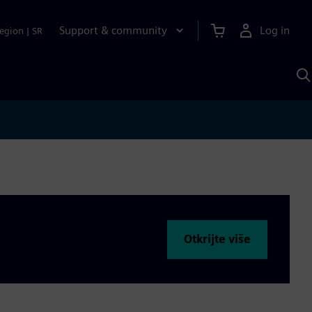
Support & community
Log in
egion
|
SR
S
w
A
Otkrijte više