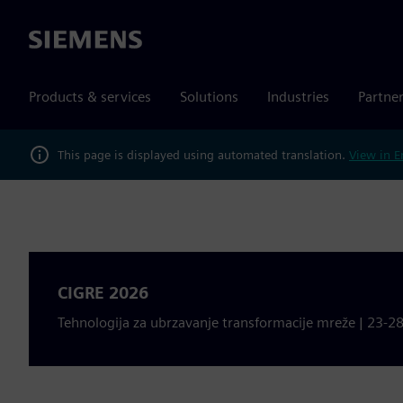
Siemens
Products & services
Solutions
Industries
Partne
This page is displayed using automated translation.
View in E
CIGRE 2026
Tehnologija za ubrzavanje transformacije mreže | 23-28