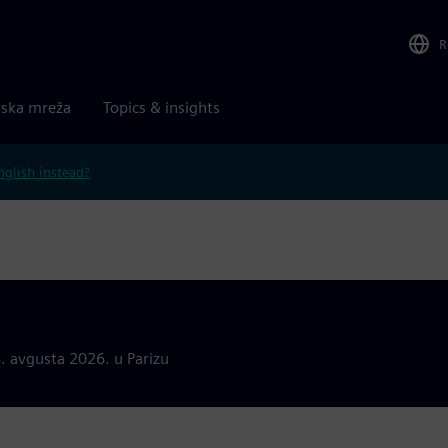
R
rska mreža
Topics & insights
nglish instead?
. avgusta 2026. u Parizu