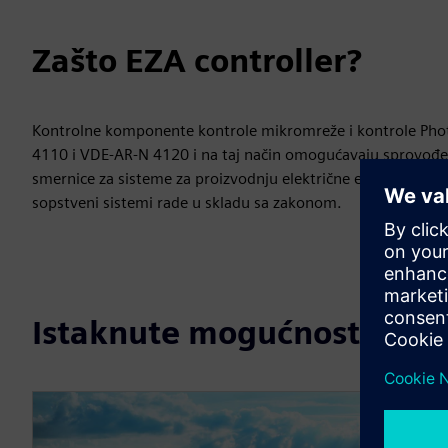
Zašto EZA controller?
Kontrolne komponente kontrole mikromreže i kontrole Phot
4110 i VDE-AR-N 4120 i na taj način omogućavaju sprovođe
smernice za sisteme za proizvodnju električne energije u sr
sopstveni sistemi rade u skladu sa zakonom.
Istaknute mogućnosti