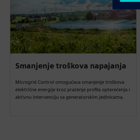
Smanjenje troškova napajanja
Microgrid Control omogućava smanjenje troškova
električne energije kroz praćenje profila opterećenja i
aktivnu intervenciju sa generatorskim jedinicama.