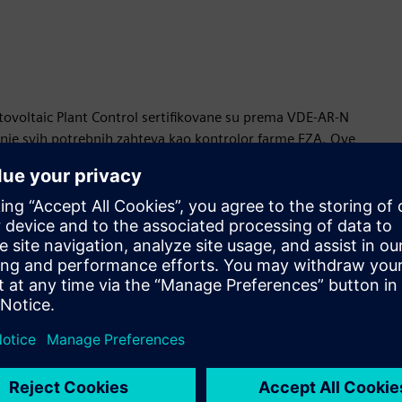
ovoltaic Plant Control sertifikovane su prema VDE-AR-N
nje svih potrebnih zahteva kao kontrolor farme EZA. Ove
ednjoj i visokonaponskoj mreži pomažu da se osigura da vaši