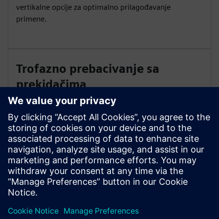
vertikalne opcije za optimalno prilagođavanje
primene.
Trofazno prebacivanje sa
prekidačima
Izvršite pouzdano trofazno prebacivanje opterećenja i
prekida opterećenja. Sinterovani bronzani ležajevi
impregnirani uljem i unutrašnji radni mehanizmi
pružaju izuzetne performanse. Izaberite priključne Saf-
T-Gap ili vakuumske prekidače.