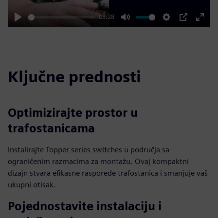
03:28
Play
Mute
Settings
PIP
Enter
fulls
Ključne prednosti
Optimizirajte prostor u
trafostanicama
Instalirajte Topper series switches u područja sa
ograničenim razmacima za montažu. Ovaj kompaktni
dizajn stvara efikasne rasporede trafostanica i smanjuje vaš
ukupni otisak.
Pojednostavite instalaciju i