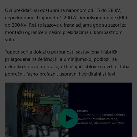
Ovi prekidači su dostupni sa naponom od 15 do 38 kV,
neprekidnom strujom do 1.200 A i impulsom munje (BIL)
do 200 kV. Rešite izazove u instalacijama gde su zazori za
montažu ograničeni našim prekidačima u kompaktnom
stilu.
Topper serija dolazi u potpunosti sastavljena i fabrički
prilagođena na čeličnoj ili aluminijumskoj podlozi, sa
nekoliko stilova montaže, uključujući stilove na vrhu stuba,
poprečni, fazno-prefazni, uspravni i vertikalni stilovi.
Play