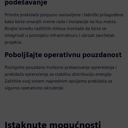
podešavanje
Primite prekidače potpuno sastavljene i fabrički prilagođene
kako biste smanjili vreme rada i instalacije na licu mesta.
Birajte između različitih stilova montaže da biste se
integrisali u postojeću infrastrukturu i ubrzali završetak
projekta.
Poboljšajte operativnu pouzdanost
Postignite pouzdano trofazno prebacivanje opterećenja i
prekidača opterećenja za stabilnu distribuciju energije.
Zaštitite svoj sistem naprednim opcijama prekidača za
sigurno operativno okruženje.
Istaknute mogućnosti