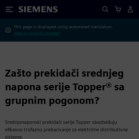
Siemens
This page is displayed using automated translation.
View in English instead?
Zašto prekidači srednjeg
napona serije Topper® sa
grupnim pogonom?
Srednjonaponski prekidači serije Topper obezbeđuju
efikasno trofazno prebacivanje za električne distributivne
sisteme.