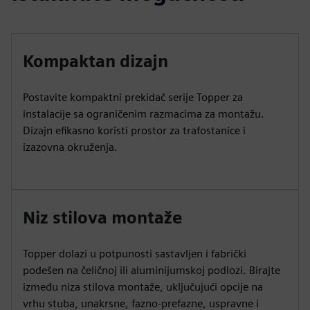
Kompaktan dizajn
Postavite kompaktni prekidač serije Topper za
instalacije sa ograničenim razmacima za montažu.
Dizajn efikasno koristi prostor za trafostanice i
izazovna okruženja.
Niz stilova montaže
Topper dolazi u potpunosti sastavljen i fabrički
podešen na čeličnoj ili aluminijumskoj podlozi. Birajte
između niza stilova montaže, uključujući opcije na
vrhu stuba, unakrsne, fazno-prefazne, uspravne i