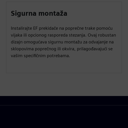
Sigurna montaža
Instalirajte EF prekidače na poprečne trake pomoću
vijaka ili opcionog rasporeda stezanja. Ovaj robustan
dizajn omogućava sigurnu montažu za odvajanje na
sklopovima poprečnog ili okvira, prilagođavajući se
vašim specifičnim potrebama.