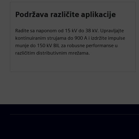
Podržava različite aplikacije
Radite sa naponom od 15 kV do 38 kV. Upravljajte
kontinuiranim strujama do 900 A i izdržite impulse
munje do 150 kV BIL za robusne performanse u
različitim distributivnim mrežama.