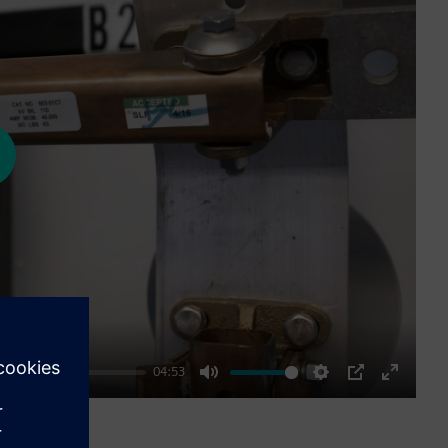
ay
04:53
Mute
Settings
PIP
Enter
fullscre