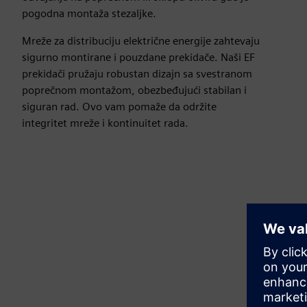
pogodna montaža stezaljke.
Mreže za distribuciju električne energije zahtevaju
sigurno montirane i pouzdane prekidače. Naši EF
prekidači pružaju robustan dizajn sa svestranom
poprečnom montažom, obezbeđujući stabilan i
siguran rad. Ovo vam pomaže da održite
integritet mreže i kontinuitet rada.