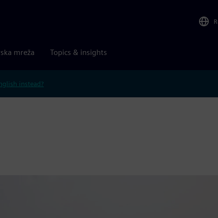
R
rska mreža
Topics & insights
nglish instead?