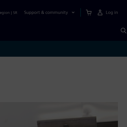
Support & community
Log in
egion
|
SR
S
w
A