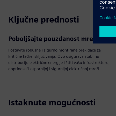
Ključne prednosti
Poboljšajte pouzdanost mreže
Postavite robusne i sigurno montirane prekidače za
kritične tačke isključivanja. Ovo osigurava stabilnu
distribuciju električne energije i štiti vašu infrastrukturu,
doprinoseći otpornijoj i sigurnijoj električnoj mreži.
Istaknute mogućnosti