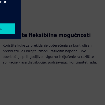
Nabavite fleksibilne mogućnosti
Koristite kuke za prekidanje opterećenja za kontrolisani
prekid struje i birajte između različitih napona. Ovo
obezbeđuje prilagodljivo i sigurno isključenje za različite
aplikacije klasa distribucije, podržavajući kontinuitet rada.