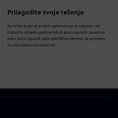
Prilagodite svoje rešenje
Koristite kuke za prekid opterećenja za siguran rad.
Izaberite između polimernih ili porculanskih izolatora
kako biste ispunili vaše specifične zahteve za primenu
za poboljšanu pouzdanost.