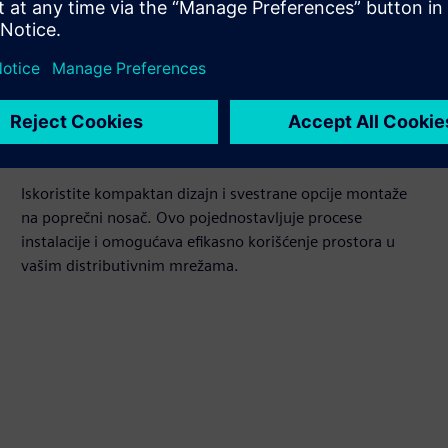
Optimizirajte instalaciju
Iskoristite kompaktan dizajn i svestrane opcije montaže
na poprečni nosač. Ovo pojednostavljuje procese
instalacije i omogućava efikasno korišćenje prostora u
vašim distributivnim mrežama.