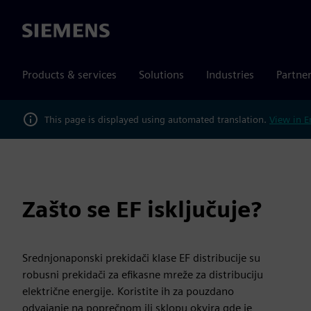
Siemens
Products & services
Solutions
Industries
Partne
This page is displayed using automated translation.
View in E
Zašto se EF isključuje?
Srednjonaponski prekidači klase EF distribucije su
robusni prekidači za efikasne mreže za distribuciju
električne energije. Koristite ih za pouzdano
odvajanje na poprečnom ili sklopu okvira gde je