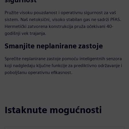
Pružite visoku pouzdanost i operativnu sigurnost za vaš
sistem. Naš netoksični, visoko stabilan gas ne sadrži PFAS.
Hermetički zatvorena konstrukcija pruža očekivani 40-
godišnji vek trajanja.
Smanjite neplanirane zastoje
Sprečite neplanirane zastoje pomoću inteligentnih senzora
koji nadgledaju ključne funkcije za prediktivno održavanje i
poboljšanu operativnu efikasnost.
Istaknute mogućnosti