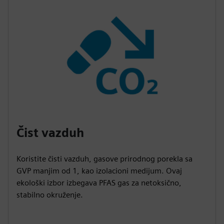
Čist vazduh
Koristite čisti vazduh, gasove prirodnog porekla sa
GVP manjim od 1, kao izolacioni medijum. Ovaj
ekološki izbor izbegava PFAS gas za netoksično,
stabilno okruženje.