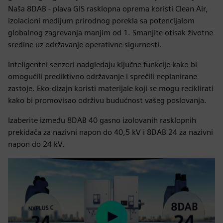
Naša 8DAB - plava GIS rasklopna oprema koristi Clean Air,
izolacioni medijum prirodnog porekla sa potencijalom
globalnog zagrevanja manjim od 1. Smanjite otisak životne
sredine uz održavanje operativne sigurnosti.
Inteligentni senzori nadgledaju ključne funkcije kako bi
omogućili prediktivno održavanje i sprečili neplanirane
zastoje. Eko-dizajn koristi materijale koji se mogu reciklirati
kako bi promovisao održivu budućnost vašeg poslovanja.
Izaberite između 8DAB 40 gasno izolovanih rasklopnih
prekidača za nazivni napon do 40,5 kV i 8DAB 24 za nazivni
napon do 24 kV.