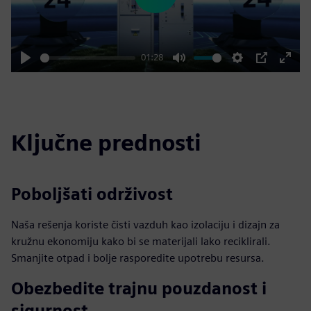
Play
01:28
Play
Mute
Settings
PIP
Enter
fulls
Ključne prednosti
Poboljšati održivost
Naša rešenja koriste čisti vazduh kao izolaciju i dizajn za
kružnu ekonomiju kako bi se materijali lako reciklirali.
Smanjite otpad i bolje rasporedite upotrebu resursa.
Obezbedite trajnu pouzdanost i
sigurnost