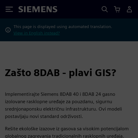
Siemens
This page is displayed using automated translation.
View in English instead?
Zašto 8DAB - plavi GIS?
Implementirajte Siemens 8DAB 40 i 8DAB 24 gasno
izolovane rasklopne uređaje za pouzdanu, sigurnu
srednjonaponsku električnu infrastrukturu. Ovi modeli
postavljaju novi standard održivosti.
Rešite ekološke izazove iz gasova sa visokim potencijalom
globalnog zagrevanja tradicionalnih rasklopnih uređaja.