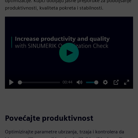
optimizacije. Kupci dobijaju jasne preporuke za poboljšanje
produktivnosti, kvaliteta pokreta i stabilnosti.
Play
00:44
Play
Mute
Settings
PIP
Enter
fulls
Povećajte produktivnost
Optimizirajte parametre ubrzanja, trzaja i kontrolera da