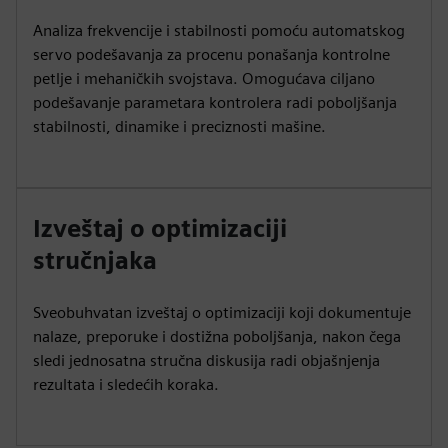
Analiza frekvencije i stabilnosti pomoću automatskog
servo podešavanja za procenu ponašanja kontrolne
petlje i mehaničkih svojstava. Omogućava ciljano
podešavanje parametara kontrolera radi poboljšanja
stabilnosti, dinamike i preciznosti mašine.
Izveštaj o optimizaciji
stručnjaka
Sveobuhvatan izveštaj o optimizaciji koji dokumentuje
nalaze, preporuke i dostižna poboljšanja, nakon čega
sledi jednosatna stručna diskusija radi objašnjenja
rezultata i sledećih koraka.