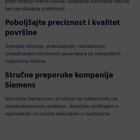
biste smanjili vreme ciklusa i poboljšali korišćenje mašine
bez ugrožavanja stabilnosti.
Poboljšajte preciznost i kvalitet
površine
Smanjite vibracije, prekoračenje i nestabilnost
usklađivanjem kontrolnih parametara sa mehaničkim
svojstvima mašine.
Stručne preporuke kompanije
Siemens
Iskoristite Siemensovu stručnost za mehatroniku sa
standardizovanom analizom, detaljnim izveštajem o
optimizaciji i stručnom diskusijom o rezultatima.