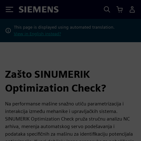
Siemens
This page is displayed using automated translation.
View in English instead?
Zašto SINUMERIK
Optimization Check?
Na performanse mašine snažno utiču parametrizacija i
interakcija između mehanike i upravljačkih sistema.
SINUMERIK Optimization Check pruža stručnu analizu NC
arhiva, merenja automatskog servo podešavanja i
podataka specifičnih za mašinu za identifikaciju potencijala