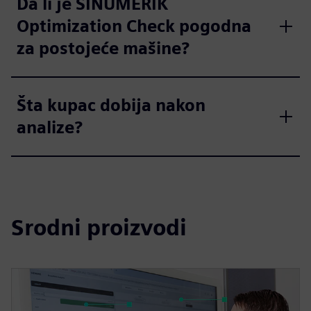
Da li je SINUMERIK
Optimization Check pogodna
za postojeće mašine?
Šta kupac dobija nakon
analize?
Srodni proizvodi