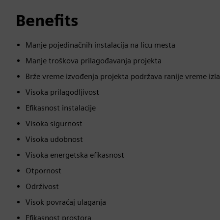
Benefits
Manje pojedinačnih instalacija na licu mesta
Manje troškova prilagođavanja projekta
Brže vreme izvođenja projekta podržava ranije vreme izlas
Visoka prilagodljivost
Efikasnost instalacije
Visoka sigurnost
Visoka udobnost
Visoka energetska efikasnost
Otpornost
Održivost
Visok povraćaj ulaganja
Efikasnost prostora