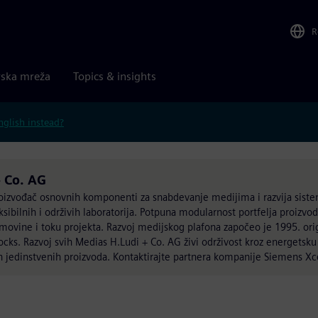
R
rska mreža
Topics & insights
nglish instead?
 Co. AG
oizvođač osnovnih komponenti za snabdevanje medijima i razvija siste
ibilnih i održivih laboratorija. Potpuna modularnost portfelja proizvo
ovine i toku projekta. Razvoj medijskog plafona započeo je 1995. ori
s. Razvoj svih Medias H.Ludi + Co. AG živi održivost kroz energetsku 
h jedinstvenih proizvoda. Kontaktirajte partnera kompanije Siemens Xc