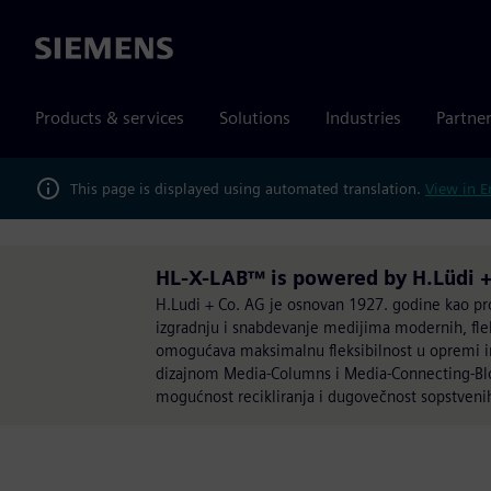
Siemens
Products & services
Solutions
Industries
Partne
This page is displayed using automated translation.
View in E
HL-X-LAB™ is powered by H.Lüdi +
H.Ludi + Co. AG je osnovan 1927. godine kao pr
izgradnju i snabdevanje medijima modernih, fleks
omogućava maksimalnu fleksibilnost u opremi im
dizajnom Media-Columns i Media-Connecting-Block
mogućnost recikliranja i dugovečnost sopstveni