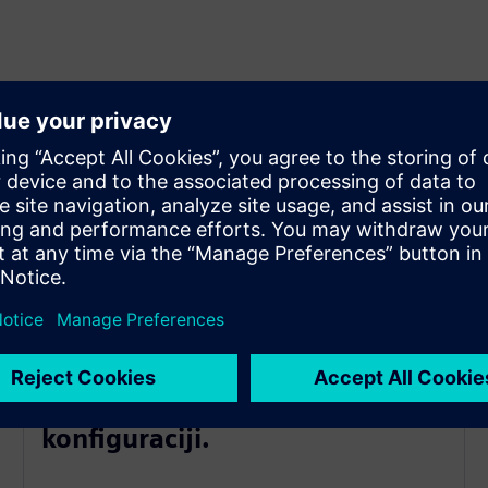
Fleksibilno napajanje medijima
Prenos toplotnog opterećenja
do 250 V/m3 u osnovnoj
konfiguraciji.