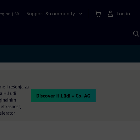
Support & community
Log in
egion
|
SR
S
w
A
me i rešenja za
da H.Ludi
Discover H.Lüdi + Co. AG
ginalnim
efikasnost,
elerator