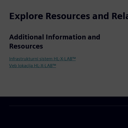
Explore Resources and Rel
Additional Information and
Resources
Infrastrukturni sistem HL-X-LAB™
Veb lokacija HL-X-LAB™