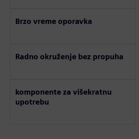
Brzo vreme oporavka
Radno okruženje bez propuha
komponente za višekratnu
upotrebu