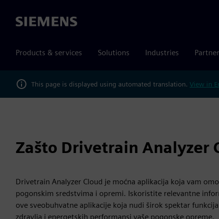
Siemens
Products & services
Solutions
Industries
Partne
This page is displayed using automated translation.
View in E
Zašto Drivetrain Analyzer
Drivetrain Analyzer Cloud je moćna aplikacija koja vam o
pogonskim sredstvima i opremi. Iskoristite relevantne in
ove sveobuhvatne aplikacije koja nudi širok spektar funkci
zdravlja i energetskih performansi vaše pogonske opreme.