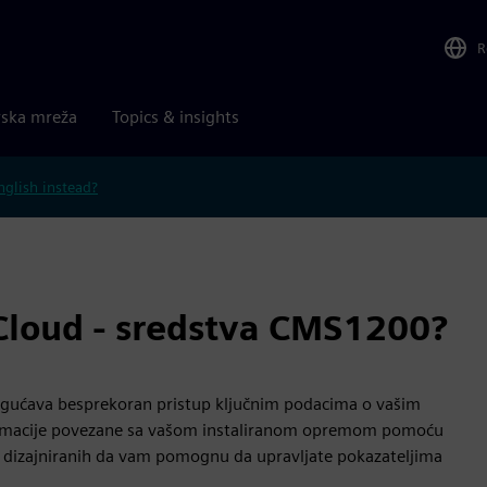
R
rska mreža
Topics & insights
nglish instead?
 Cloud - sredstva CMS1200?
mogućava besprekoran pristup ključnim podacima o vašim
formacije povezane sa vašom instaliranom opremom pomoću
ja dizajniranih da vam pomognu da upravljate pokazateljima