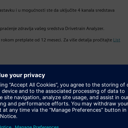
stavku i u mogućnosti ste da uključite 4 kanala sredstava
aćenje zdravlja vašeg sredstva Drivetrain Analyzer.
 rokom pretplate od 12 meseci. Za više detalja pročitajte
List
Brzina unosa podataka
vremenskih serija i skladištenje