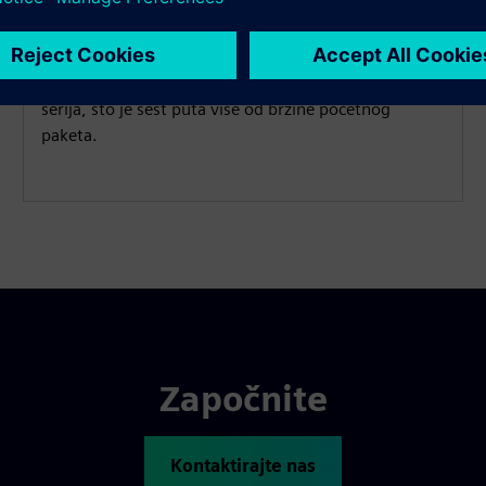
Izaberite pretplatu na CMS1200 Assets da biste
dobili brzinu unosa podataka vremenskih serija od
0,06 Kb/s i 6 GB skladištenja podataka vremenskih
serija, što je šest puta više od brzine početnog
paketa.
Započnite
Kontaktirajte nas