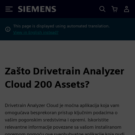
Siemens
This page is displayed using automated translation.
View in English instead?
Zašto Drivetrain Analyzer
Cloud 200 Assets?
Drivetrain Analyzer Cloud je moćna aplikacija koja vam
omogućava besprekoran pristup ključnim podacima o
vašim pogonskim sredstvima i opremi. Iskoristite
relevantne informacije povezane sa vašom instaliranom
opremom pomoću ove sveobuhvatne aplikacije koja nudi