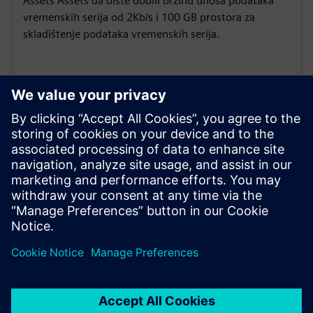
Assets Assets da biste dobili brzinu unosa podataka
vremenskih serija od 2Kb/s i 100 GB prostora za
skladištenje podataka vremenskih serija.
Moduli događaja
Paket Drivetrain Analyzer Cloud 200 Assets Assets
uključuje 200 modula događaja koji sadrže po 1000
događaja svaki.