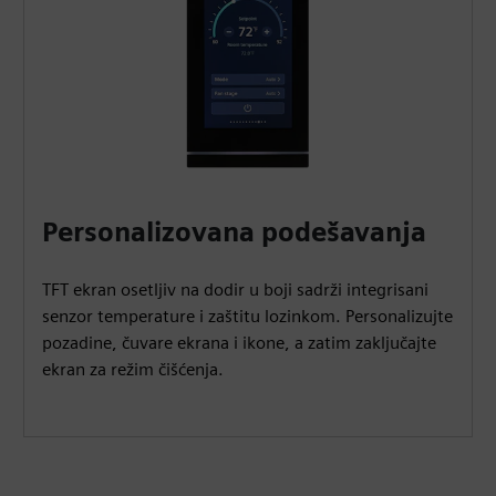
Personalizovana podešavanja
TFT ekran osetljiv na dodir u boji sadrži integrisani
senzor temperature i zaštitu lozinkom. Personalizujte
pozadine, čuvare ekrana i ikone, a zatim zaključajte
ekran za režim čišćenja.