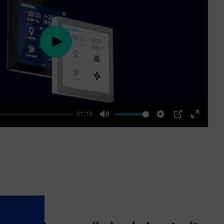
Play
01:19
Mute
Settings
PIP
Enter
fullscre