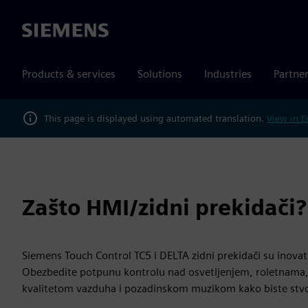
Siemens
Products & services
Solutions
Industries
Partne
This page is displayed using automated translation.
View in E
Zašto HMI/zidni prekidači?
Siemens Touch Control TC5 i DELTA zidni prekidači su inovati
Obezbedite potpunu kontrolu nad osvetljenjem, roletnam
kvalitetom vazduha i pozadinskom muzikom kako biste stvo