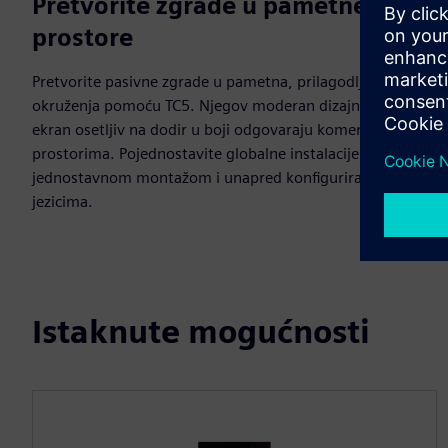
Pretvorite zgrade u pametne
prostore
Pretvorite pasivne zgrade u pametna, prilagodljiva
okruženja pomoću TC5. Njegov moderan dizajn i 5-inčni
ekran osetljiv na dodir u boji odgovaraju komercijalnim
prostorima. Pojednostavite globalne instalacije
jednostavnom montažom i unapred konfiguriranim
jezicima.
Istaknute mogućnosti