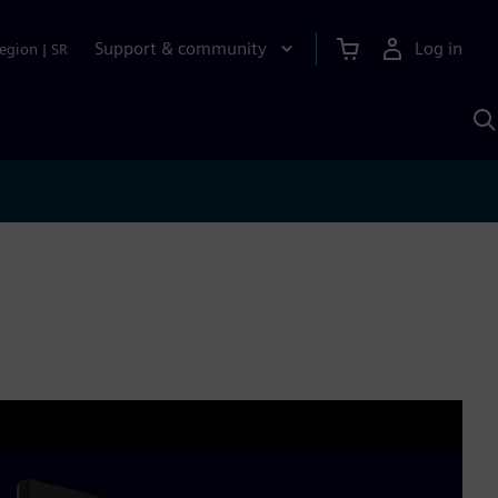
Support & community
Log in
egion
|
SR
S
w
A