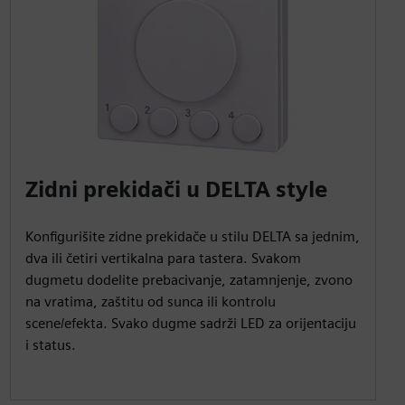
Zidni prekidači u DELTA style
Konfigurišite zidne prekidače u stilu DELTA sa jednim,
dva ili četiri vertikalna para tastera. Svakom
dugmetu dodelite prebacivanje, zatamnjenje, zvono
na vratima, zaštitu od sunca ili kontrolu
scene/efekta. Svako dugme sadrži LED za orijentaciju
i status.