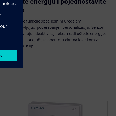
Uštedite energiju i pojednostavite
pristup
Podesite sve funkcije sobe jednim uređajem,
pojednostavljujući podešavanje i personalizaciju. Senzori
blizine aktiviraju i deaktiviraju ekran radi uštede energije.
Zaključajte ili otključajte operaciju ekrana lozinkom za
ovlašćeni pristup.