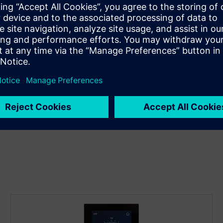
Funkcije kontrolne sobe i klima
Kontrolišite osvetljenje i HVAC pomoću naših rešenja.
Napravite rasporede za prilagođavanje kvaliteta vazduha,
temperature i vlažnosti u sobi. Pogledajte podatke o
potrošnji i pratite čestice vazduha za zdravu unutrašnju
klimu.