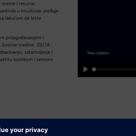
 vreme i resurse.
ontrole u intuitivne uređaje
 sa lakoćom da biste
nim prilagođavanjem i
 životne sredine. DELTA
rebacivanje, zatamnjenje i
aštitu lozinkom i senzore
.
Play