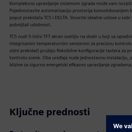
Kompleksno upravljanje sistemom zgrada može vam iscrpiti
Pojednostavite automatizaciju prostorija konsolidovanjem k
poput prekidača TC5 i DELTA. Stvorite idealne uslove u sobi
poboljšali udobnost.
TC5 nudi 5-inčni TFT ekran osetljiv na dodir u boji sa opsež
integrisanim temperaturnim senzorom za preciznu kontrolu
zidni prekidači pružaju fleksibilne konfiguracije tastera za p
kontrolu scene. Oba uređaja nude jednostavnu instalaciju, z
blizine za sigurno energetski efikasno upravljanje zgradama
Ključne prednosti