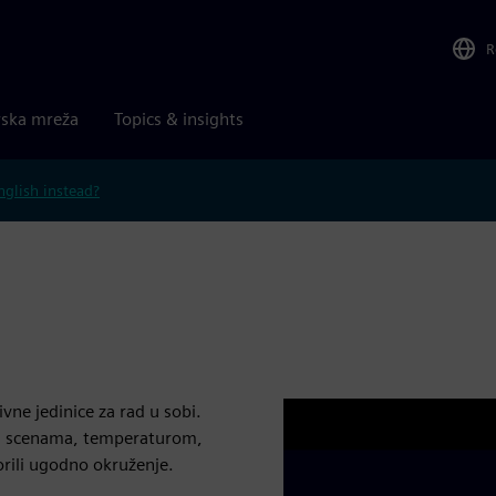
R
rska mreža
Topics & insights
nglish instead?
vne jedinice za rad u sobi.
a, scenama, temperaturom,
rili ugodno okruženje.