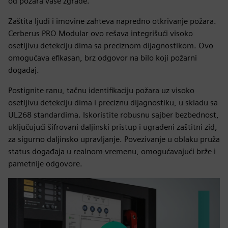
od požara vaše zgrade.
Zaštita ljudi i imovine zahteva napredno otkrivanje požara.
Cerberus PRO Modular ovo rešava integrišući visoko
osetljivu detekciju dima sa preciznom dijagnostikom. Ovo
omogućava efikasan, brz odgovor na bilo koji požarni
događaj.
Postignite ranu, tačnu identifikaciju požara uz visoko
osetljivu detekciju dima i preciznu dijagnostiku, u skladu sa
UL268 standardima. Iskoristite robusnu sajber bezbednost,
uključujući šifrovani daljinski pristup i ugrađeni zaštitni zid,
za sigurno daljinsko upravljanje. Povezivanje u oblaku pruža
status događaja u realnom vremenu, omogućavajući brže i
pametnije odgovore.