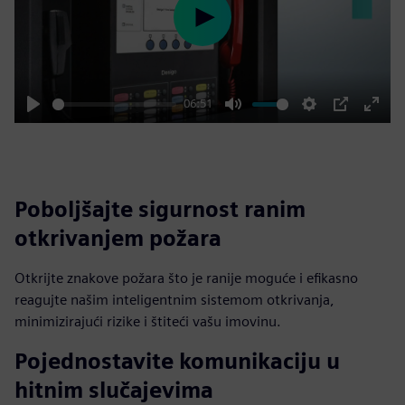
Play
06:51
Play
Mute
Settings
PIP
Enter
fulls
Poboljšajte sigurnost ranim
otkrivanjem požara
Otkrijte znakove požara što je ranije moguće i efikasno
reagujte našim inteligentnim sistemom otkrivanja,
minimizirajući rizike i štiteći vašu imovinu.
Pojednostavite komunikaciju u
hitnim slučajevima