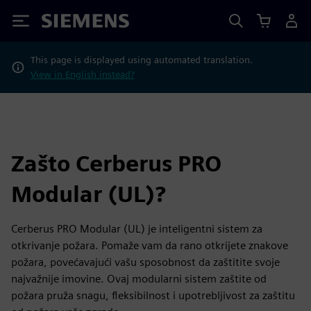
Siemens
This page is displayed using automated translation.
View in English instead?
Zašto Cerberus PRO
Modular (UL)?
Cerberus PRO Modular (UL) je inteligentni sistem za
otkrivanje požara. Pomaže vam da rano otkrijete znakove
požara, povećavajući vašu sposobnost da zaštitite svoje
najvažnije imovine. Ovaj modularni sistem zaštite od
požara pruža snagu, fleksibilnost i upotrebljivost za zaštitu