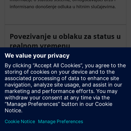
informisano donošenje odluka u hitnim slučajevima.
Povezivanje u oblaku za status u
realnom vremenu
Iskoristite povezivanje u oblaku da biste omogućili
status događaja u realnom vremenu i brži, pametniji
odgovor. Daljinski pristupite svom sistemu za
kontinuirano praćenje i efikasno upravljanje
operacijama zaštite od požara.