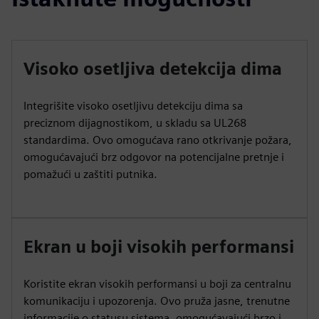
Visoko osetljiva detekcija dima
Integrišite visoko osetljivu detekciju dima sa
preciznom dijagnostikom, u skladu sa UL268
standardima. Ovo omogućava rano otkrivanje požara,
omogućavajući brz odgovor na potencijalne pretnje i
pomažući u zaštiti putnika.
Ekran u boji visokih performansi
Koristite ekran visokih performansi u boji za centralnu
komunikaciju i upozorenja. Ovo pruža jasne, trenutne
informacije o statusu sistema, omogućavajući brzo i