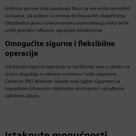
Emitujte poruke koje spašavaju život za sve vrste vanrednih
slučajeva, od požara i vremena do masovnih obaveštenja.
Obezbedite jasnu i pravovremenu komunikaciju kako biste
vodili putnike i efikasno upravljali incidentima.
Omogućite sigurne i fleksibilne
operacije
Održavajte sigurne operacije uz korišćenje veze u oblaku za
status događaja u realnom vremenu i brže odgovore.
Cerberus PRO Modular takođe nudi sajber sigurnost sa
naprednim šifrovanim daljinskim pristupom i ugrađenim
zaštitnim zidom.
Istaknute mogućnosti