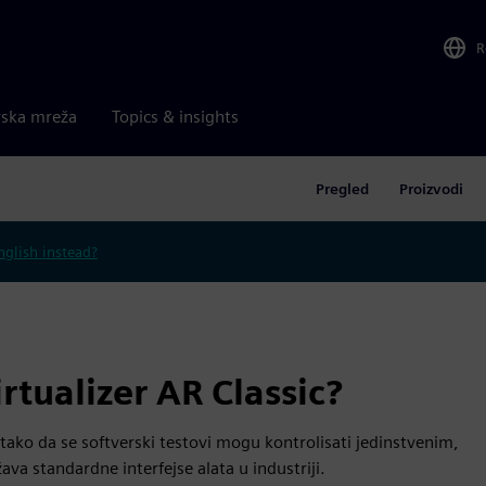
R
rska mreža
Topics & insights
Pregled
Proizvodi
nglish instead?
tualizer AR Classic?
 tako da se softverski testovi mogu kontrolisati jedinstvenim,
a standardne interfejse alata u industriji.