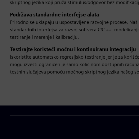
skriptnog jezika koji pruža stimulus/odgovor bez modifikacije
Podržava standardne interfejse alata
Prirodno se uklapaju u uspostavljene razvojne procese. Naš 
standardnih interfejsa za razvoj softvera C/C ++, modeliranje
testiranje i merenje i kalibraciju.
Testirajte koristeći moćnu i kontinuiranu integraciju
Iskoristite automatsko regresijsko testiranje jer je za koriš
mogu izvesti ograničen je samo količinom dostupnih računar
testnih slučajeva pomoću moćnog skriptnog jezika našeg so