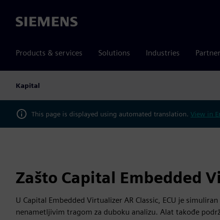
Siemens
Products & services
Solutions
Industries
Partne
Kapital
This page is displayed using automated translation.
View in E
Zašto Capital Embedded Vir
U Capital Embedded Virtualizer AR Classic, ECU je simuliran
nenametljivim tragom za duboku analizu. Alat takođe podržav