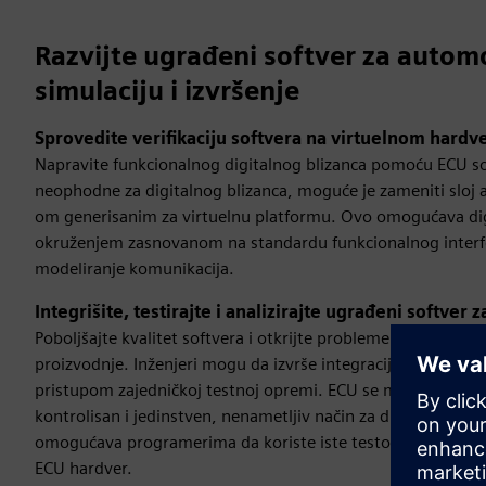
Razvijte ugrađeni softver za auto
simulaciju i izvršenje
Sprovedite verifikaciju softvera na virtuelnom hardv
Napravite funkcionalnog digitalnog blizanca pomoću ECU sof
neophodne za digitalnog blizanca, moguće je zameniti sloj 
om generisanim za virtuelnu platformu. Ovo omogućava dig
okruženjem zasnovanom na standardu funkcionalnog interfe
modeliranje komunikacija.
Integrišite, testirajte i analizirajte ugrađeni softver
Poboljšajte kvalitet softvera i otkrijte probleme sa impleme
proizvodnje. Inženjeri mogu da izvrše integraciju i testiran
pristupom zajedničkoj testnoj opremi. ECU se može simulira
kontrolisan i jedinstven, nenametljiv način za duboku analizu
omogućava programerima da koriste iste testove i modele koj
ECU hardver.