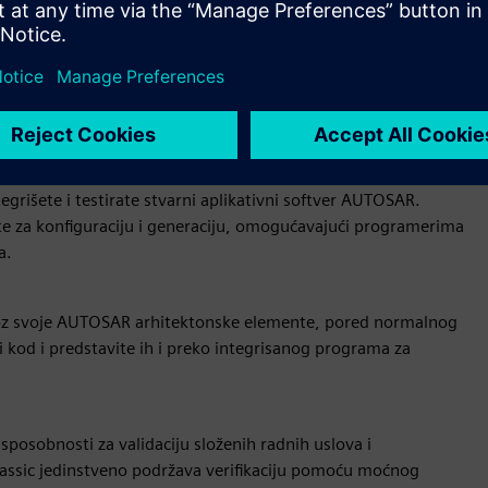
ECU, simulacionom modelu ciljnog ECU hardvera, uključujući
š softver je prenesen na virtuelni ECU i dostupan je za
ecifičnom modelu i integrisan u okruženje, pružajući
 sa AutoSAR-om.
egrišete i testirate stvarni aplikativni softver AUTOSAR.
te za konfiguraciju i generaciju, omogućavajući programerima
a.
 kroz svoje AUTOSAR arhitektonske elemente, pored normalnog
i kod i predstavite ih i preko integrisanog programa za
 sposobnosti za validaciju složenih radnih uslova i
lassic jedinstveno podržava verifikaciju pomoću moćnog