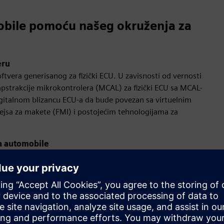
mobile pomoću našeg okruženja za
eru
tvera generisanog za fizički ECU. U zavisnosti od vernosti
apstrakcije mikrokontrolera (MCAL) za fizički ECU sa MCAL-
italnom blizancu ECU-a da bude povezan sa virtuelnim
jsa za makete (FMI) i postojećim tehnologijama za
 za automobile
ntacijom ranije u procesu razvoja kako ne bi uticali na početak
je softvera na računaru bez potrebe za ECU hardverom ili
ti omogućavajući da se softverski testovi izvode na
. Podržani su standardni interfejsi alata u industriji. Ovo
e koriste za validaciju softvera kada je dostupan stvarni