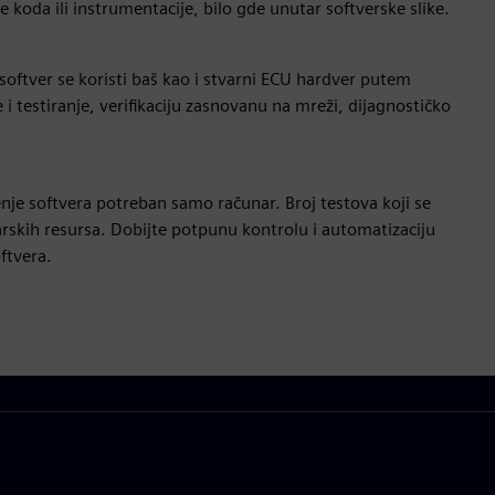
 koda ili instrumentacije, bilo gde unutar softverske slike.
softver se koristi baš kao i stvarni ECU hardver putem
 i testiranje, verifikaciju zasnovanu na mreži, dijagnostičko
ćenje softvera potreban samo računar. Broj testova koji se
skih resursa. Dobijte potpunu kontrolu i automatizaciju
ftvera.