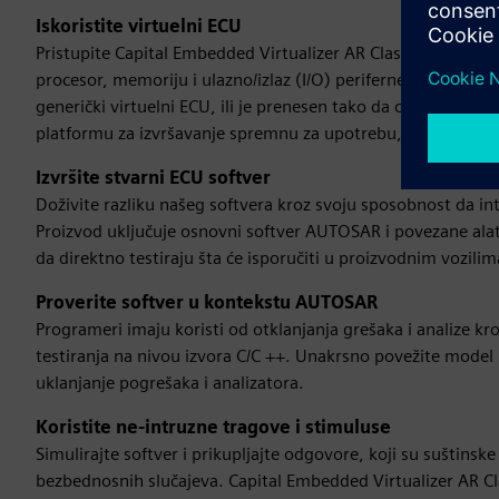
Iskoristite virtuelni ECU
Pristupite Capital Embedded Virtualizer AR Classic Virtual 
procesor, memoriju i ulazno/izlaz (I/O) periferne uređaje. Na
generički virtuelni ECU, ili je prenesen tako da odgovara sp
platformu za izvršavanje spremnu za upotrebu, usklađenu
Izvršite stvarni ECU softver
Doživite razliku našeg softvera kroz svoju sposobnost da int
Proizvod uključuje osnovni softver AUTOSAR i povezane ala
da direktno testiraju šta će isporučiti u proizvodnim vozilim
Proverite softver u kontekstu AUTOSAR
Programeri imaju koristi od otklanjanja grešaka i analize
testiranja na nivou izvora C/C ++. Unakrsno povežite model 
uklanjanje pogrešaka i analizatora.
Koristite ne-intruzne tragove i stimuluse
Simulirajte softver i prikupljajte odgovore, koji su suštinske
bezbednosnih slučajeva. Capital Embedded Virtualizer AR C