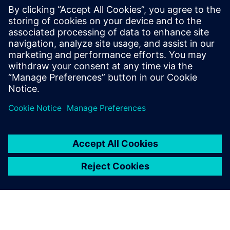
claire® neo - Video o proizvodu
claire® neo - Brošura
claire® neo - Bela knjiga
Prerequisites