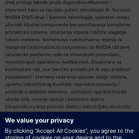
Ovaj pristup takođe pruža dugoročnu efikasnost i
otpornost kako se razvijaju putevi tehnologije AI. Koristeći
NVIDIA DSKS okvir i Siemens tehnologije, operateri mogu
ažurirati ključne komponente bez poništavanja kompletne
arhitekture sistema, smanjenja otpada i zaštite ulaganja
tokom vremena. Siemensova sveobuhvatna rešenja za
napajanje i automatizaciju osiguravaju da NVIDIA ubrzane
računarske platforme rade na vrhunskom potencijalu,
minimizirajući operativnu neefikasnost. Dizajnirane za
kontinuirani rad, ove fabričke arhitekture AI daju prednost
pouzdanosti i vremenu rada kroz otporan dizajn sistema,
opremu industrijskog kvaliteta, naprednu simulaciju i
praćenje u realnom vremenu - pomažući operaterima da
ublaže rizik, smanje zastoje i bezbedno skalira
infrastrukturu koja pokreće sledeću industrijsku revoluciju.
Fabrike AI moraju odgovarati stvarnom zemljištu, stvarnim
ograničenjima i stvarnim rasporedima. Od čipa... do
stalka... do fabrike AI... do mreže... svaki sloj je važan.