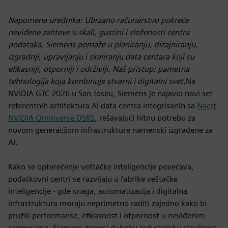
Napomena urednika: Ubrzano računarstvo pokreće
neviđene zahteve u skali, gustini i složenosti centra
podataka. Siemens pomaže u planiranju, dizajniranju,
izgradnji, upravljanju i skaliranju data centara koji su
efikasniji, otporniji i održiviji. Naš pristup: pametna
tehnologija koja kombinuje stvarni i digitalni svet.
Na
NVIDIA GTC 2026 u San Joseu, Siemens je najavio novi set
referentnih arhitektura AI data centra integrisanih sa
Nacrt
NVIDIA Omniverse DSKS
, rešavajući hitnu potrebu za
novom generacijom infrastrukture namenski izgrađene za
AI.
Kako se opterećenje veštačke inteligencije povećava,
podatkovni centri se razvijaju u fabrike veštačke
inteligencije - gde snaga, automatizacija i digitalna
infrastruktura moraju neprimetno raditi zajedno kako bi
pružili performanse, efikasnost i otpornost u neviđenim
razmerama. Siemens donosi duboku industrijsku stručnost