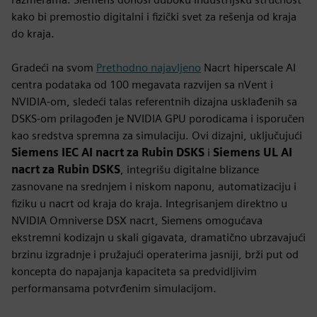
kako bi premostio digitalni i fizički svet za rešenja od kraja
do kraja.
Gradeći na svom
Prethodno najavljeno
Nacrt hiperscale AI
centra podataka od 100 megavata razvijen sa nVent i
NVIDIA-om, sledeći talas referentnih dizajna usklađenih sa
DSKS-om prilagođen je NVIDIA GPU porodicama i isporučen
kao sredstva spremna za simulaciju. Ovi dizajni, uključujući
Siemens IEC AI nacrt za Rubin DSKS
i
Siemens UL AI
nacrt za Rubin DSKS
, integrišu digitalne blizance
zasnovane na srednjem i niskom naponu, automatizaciju i
fiziku u nacrt od kraja do kraja. Integrisanjem direktno u
NVIDIA Omniverse DSX nacrt, Siemens omogućava
ekstremni kodizajn u skali gigavata, dramatično ubrzavajući
brzinu izgradnje i pružajući operaterima jasniji, brži put od
koncepta do napajanja kapaciteta sa predvidljivim
performansama potvrđenim simulacijom.