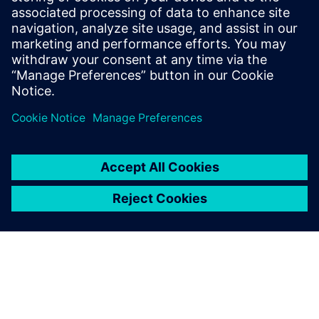
Siemens i NVIDIA konstruišu infrastrukturu za sledeću
generaciju DSKS AI fabrika.
Objavljeno: 16. marta 2026