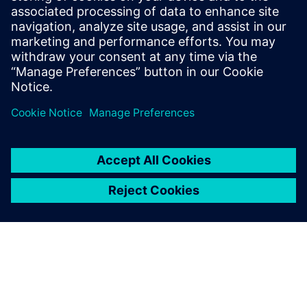
Pridružite se pogovoru in dobite odgovore na svoja
vprašanja od strokovnjakov za aditivno proizvodnjo.
Pridružite se naši skupnosti