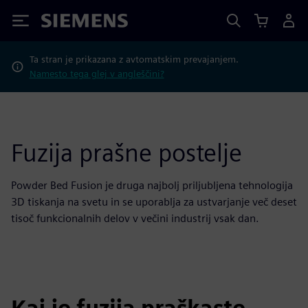
Siemens
Ta stran je prikazana z avtomatskim prevajanjem.
Namesto tega glej v angleščini?
Fuzija prašne postelje
Powder Bed Fusion je druga najbolj priljubljena tehnologija
3D tiskanja na svetu in se uporablja za ustvarjanje več deset
tisoč funkcionalnih delov v večini industrij vsak dan.
Kaj je fuzija praškaste