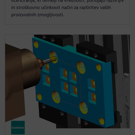
licenciranja, ki temelji na vrednosti, ponujajo razširljiv
in stroškovno učinkovit način za razširitev vaših
proizvodnih zmogljivosti.