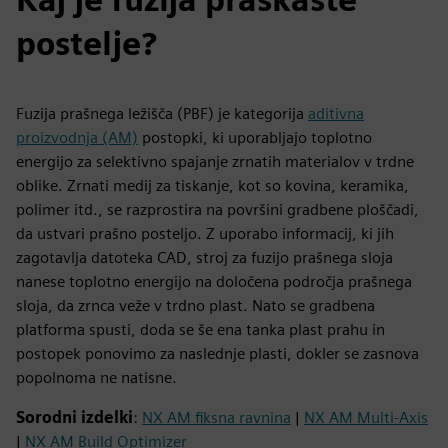
postelje?
Fuzija prašnega ležišča (PBF) je kategorija
aditivna
proizvodnja (AM)
postopki, ki uporabljajo toplotno
energijo za selektivno spajanje zrnatih materialov v trdne
oblike. Zrnati medij za tiskanje, kot so kovina, keramika,
polimer itd., se razprostira na površini gradbene ploščadi,
da ustvari prašno posteljo. Z uporabo informacij, ki jih
zagotavlja datoteka CAD, stroj za fuzijo prašnega sloja
nanese toplotno energijo na določena področja prašnega
sloja, da zrnca veže v trdno plast. Nato se gradbena
platforma spusti, doda se še ena tanka plast prahu in
postopek ponovimo za naslednje plasti, dokler se zasnova
popolnoma ne natisne.
Sorodni izdelki
:
NX AM fiksna ravnina
|
NX AM Multi-Axis
|
NX AM Build Optimizer