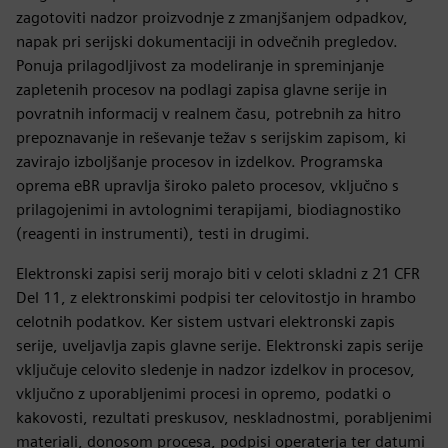
zagotoviti nadzor proizvodnje z zmanjšanjem odpadkov,
napak pri serijski dokumentaciji in odvečnih pregledov.
Ponuja prilagodljivost za modeliranje in spreminjanje
zapletenih procesov na podlagi zapisa glavne serije in
povratnih informacij v realnem času, potrebnih za hitro
prepoznavanje in reševanje težav s serijskim zapisom, ki
zavirajo izboljšanje procesov in izdelkov. Programska
oprema eBR upravlja široko paleto procesov, vključno s
prilagojenimi in avtolognimi terapijami, biodiagnostiko
(reagenti in instrumenti), testi in drugimi.
Elektronski zapisi serij morajo biti v celoti skladni z 21 CFR
Del 11, z elektronskimi podpisi ter celovitostjo in hrambo
celotnih podatkov. Ker sistem ustvari elektronski zapis
serije, uveljavlja zapis glavne serije. Elektronski zapis serije
vključuje celovito sledenje in nadzor izdelkov in procesov,
vključno z uporabljenimi procesi in opremo, podatki o
kakovosti, rezultati preskusov, neskladnostmi, porabljenimi
materiali, donosom procesa, podpisi operaterja ter datumi