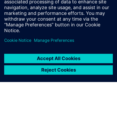
Platforma, ki vam pomaga zmagati v dirki s časom,
zagotavlja elektronske zapise o serijah za farmacevtsko
industrijo.
Izvedite več