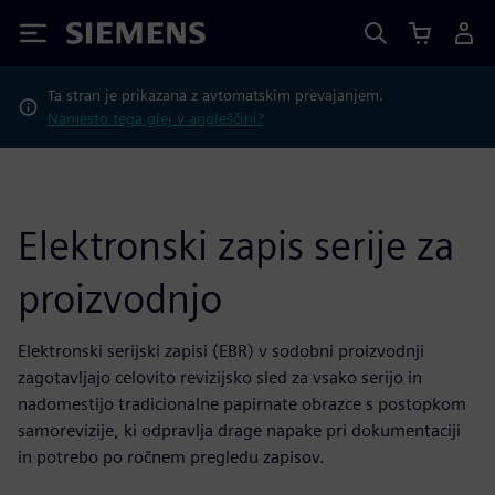
Siemens
Ta stran je prikazana z avtomatskim prevajanjem.
Namesto tega glej v angleščini?
Elektronski zapis serije za
proizvodnjo
Elektronski serijski zapisi (EBR) v sodobni proizvodnji
zagotavljajo celovito revizijsko sled za vsako serijo in
nadomestijo tradicionalne papirnate obrazce s postopkom
samorevizije, ki odpravlja drage napake pri dokumentaciji
in potrebo po ročnem pregledu zapisov.