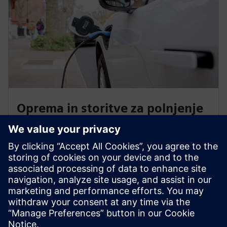
Oprema in storitve za polnjenje
EV
Ponujamo inovativne tehnološke rešitve za polnjenje,
napajamo infrastrukturo za podporo tem rešitvam ter
načrtujemo in izvajamo varne omrežne povezave, ki
omogočajo rast elektrificiranega prevoza.