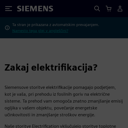
Siemens
Ta stran je prikazana z avtomatskim prevajanjem.
Namesto tega glej v angleščini?
Zakaj elektrifikacija?
Siemensove storitve elektrifikacije pomagajo podjetjem,
kot je vaša, pri prehodu iz fosilnih goriv na električne
sisteme. Ta prehod vam omogoča znatno zmanjšanje emisij
ogljika v vašem objektu, povečanje energetske
učinkovitosti in zmanjšanje stroškov energije.
Naše storitve Electrification vključujejo storitve toplotne