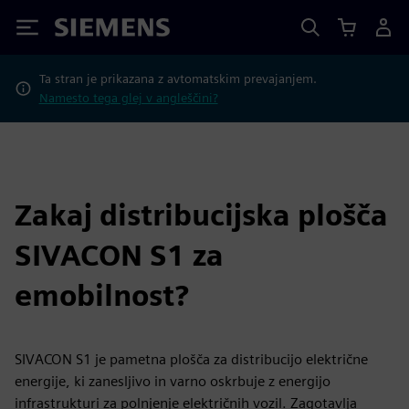
Siemens
Ta stran je prikazana z avtomatskim prevajanjem.
Namesto tega glej v angleščini?
Zakaj distribucijska plošča
SIVACON S1 za
emobilnost?
SIVACON S1 je pametna plošča za distribucijo električne
energije, ki zanesljivo in varno oskrbuje z energijo
infrastrukturi za polnjenje električnih vozil. Zagotavlja