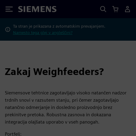
Siemens
Ta stran je prikazana z avtomatskim prevajanjem.
Namesto tega glej v angleščini?
Zakaj Weighfeeders?
Siemensove tehtnice zagotavljajo visoko natančen nadzor
trdnih snovi v razsutem stanju, pri čemer zagotavljajo
natančno odmerjanje in dosledno proizvodnjo brez
prekinitve pretoka. Robustna zasnova in dokazana
integracija olajšata uporabo v vseh panogah.
Portfelj: