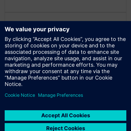
Ohranite higieno v zahtevnih
procesih
Izberite pasove in nerjaveče konstrukcije, skladne s
FDA, za pogosto čiščenje in zanesljivo delovanje v
živilih in podobnih okoljih.